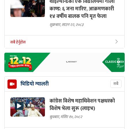
थाइल्यान्डको एक विद्यालयमा गोली
काण्ड: ६ जना मारिए, आक्रमणकारी
१४ वर्षीय बालक पनि मृत फेला
शुक्रबार, साउन २२, २०८३
सबै हेर्नुहोस
भिडियो ग्यालरी
सबै
कांग्रेस विशेष महाधिवेशन पक्षधरको
विशेष भेला सुरू (लाइभ)
बुधबार, मंसिर १०, २०८२