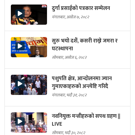
दुर्गा प्रसाईको पत्रकार सम्मेलन
मंगलबार, असोज ७, २०८२
सुरु भयो दशैं, कसरी राख्ने जमरा र
घटस्थापना
सोमबार, असोज ६, २०८२
पशुपति क्षेत्र, आन्दोलनमा ज्यान
गुमाएकाहरुको अन्त्येष्टि गरिदै
मंगलबार, भदौ ३१, २०८२
नवनियुक्त मन्त्रीहरुको सपथ ग्रहण ||
LIVE
सोमबार, भदौ ३०, २०८२