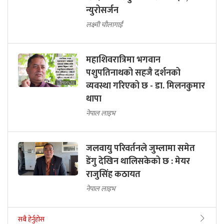
न्युरोसर्जन
लक्ष्मी चौलागाईं
महाशिवरात्रिमा भगवान
पशुपतिनाथको सहजै दर्शनको
व्यवस्था गरिएको छ - डा. मिलनकुमार
थापा
नेपाल लाइभ
जलवायु परिवर्तनले जुम्लामा समेत
डेंगु देखिन थालिसकेको छ : मेयर
राजुसिंह कठायत
नेपाल लाइभ
सबै हेर्नुहोस