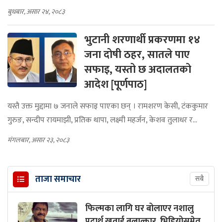
बुधबार, असार २४, २०८३
भुटानी शरणार्थी प्रकरणमा १४
जना दोषी ठहर, सातले पाए
सफाइ, यस्तो छ अदालतको
आदेश [पूर्णपाठ]
यस्तै उक्त मुद्दामा ७ जनाले सफाइ पाएका छन् । रामशरण केसी, टंककुमार
गुरुङ, सन्दीप रायमाझी, प्रतिक थापा, लक्ष्मी महर्जन, केशव तुलाधर र...
मंगलबार, असार २३, २०८३
ताजा समाचार
सबै
फिल्मका लागि घर बोलाएर नशालु
पदार्थ खुवाई बलात्कार, भिडियोसमेत