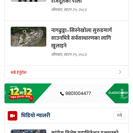
राजदूतको पालो
सोमबार, साउन २५, २०८३
नागढुङ्गा–सिस्नेखोला सुरुङमार्ग
साउनभित्रै सर्वसाधारणका लागि
खुलाइने
सोमबार, साउन २५, २०८३
सबै हेर्नुहोस
भिडियो ग्यालरी
सबै