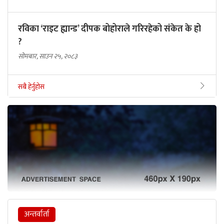
रविका ‘राइट ह्यान्ड’ दीपक बोहोराले गरिरहेको संकेत के हो
?
सोमबार, साउन २५, २०८३
सबै हेर्नुहोस
अन्तर्वार्ता