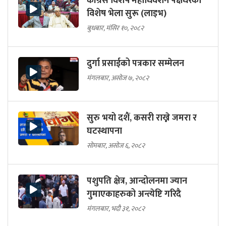
कांग्रेस विशेष महाधिवेशन पक्षधरको
विशेष भेला सुरू (लाइभ)
बुधबार, मंसिर १०, २०८२
दुर्गा प्रसाईको पत्रकार सम्मेलन
मंगलबार, असोज ७, २०८२
सुरु भयो दशैं, कसरी राख्ने जमरा र
घटस्थापना
सोमबार, असोज ६, २०८२
पशुपति क्षेत्र, आन्दोलनमा ज्यान
गुमाएकाहरुको अन्त्येष्टि गरिदै
मंगलबार, भदौ ३१, २०८२