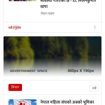
व्यवस्था गरिएको छ - डा. मिलनकुमार
थापा
नेपाल लाइभ
सबै हेर्नुहोस
विचार
सबै
नेपाल महिला संघको अबको भूमिका