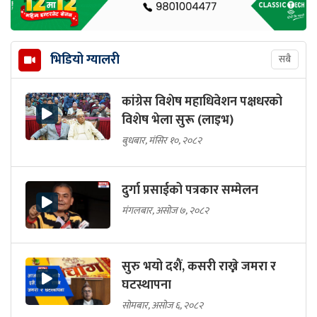
भिडियो ग्यालरी
सबै
कांग्रेस विशेष महाधिवेशन पक्षधरको
विशेष भेला सुरू (लाइभ)
बुधबार, मंसिर १०, २०८२
दुर्गा प्रसाईको पत्रकार सम्मेलन
मंगलबार, असोज ७, २०८२
सुरु भयो दशैं, कसरी राख्ने जमरा र
घटस्थापना
सोमबार, असोज ६, २०८२