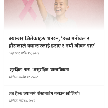
क्यान्सर जितेकाहरु भन्छन्, ‘उच्च मनोबल र
हौसलाले क्यान्सरलाई हराए र नयाँ जीवन पाए’
आइतबार, मंसिर १४, २०८२
'सुरक्षित' नारा, 'असुरक्षित' वास्तविकता
शनिबार, असोज ११, २०८२
जब हेल्थ क्याम्पमै पोस्टमार्टम गराउन खोजियो!
शनिबार, भदौ १४, २०८२