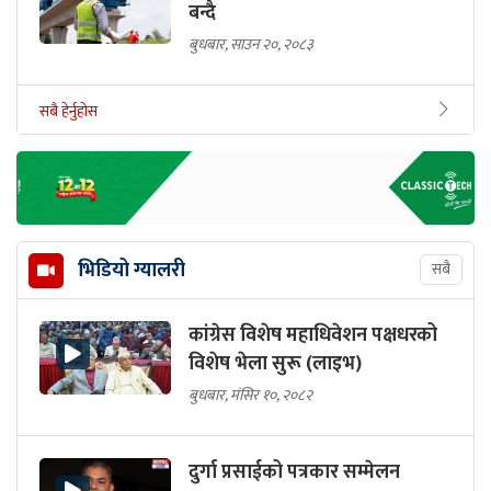
बन्दै
बुधबार, साउन २०, २०८३
सबै हेर्नुहोस
भिडियो ग्यालरी
सबै
कांग्रेस विशेष महाधिवेशन पक्षधरको
विशेष भेला सुरू (लाइभ)
बुधबार, मंसिर १०, २०८२
दुर्गा प्रसाईको पत्रकार सम्मेलन