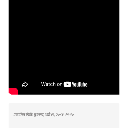
प्रकाशित मिति: बुधबार, भदौ १९, २०८१
१९:४०