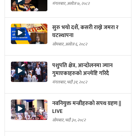
मंगलबार, असोज ७, २०८२
सुरु भयो दशैं, कसरी राख्ने जमरा र
घटस्थापना
सोमबार, असोज ६, २०८२
पशुपति क्षेत्र, आन्दोलनमा ज्यान
गुमाएकाहरुको अन्त्येष्टि गरिदै
मंगलबार, भदौ ३१, २०८२
नवनियुक्त मन्त्रीहरुको सपथ ग्रहण ||
LIVE
सोमबार, भदौ ३०, २०८२