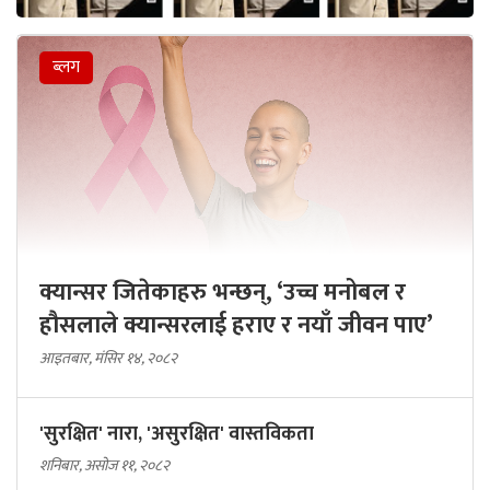
ब्लग
क्यान्सर जितेकाहरु भन्छन्, ‘उच्च मनोबल र
हौसलाले क्यान्सरलाई हराए र नयाँ जीवन पाए’
आइतबार, मंसिर १४, २०८२
'सुरक्षित' नारा, 'असुरक्षित' वास्तविकता
शनिबार, असोज ११, २०८२