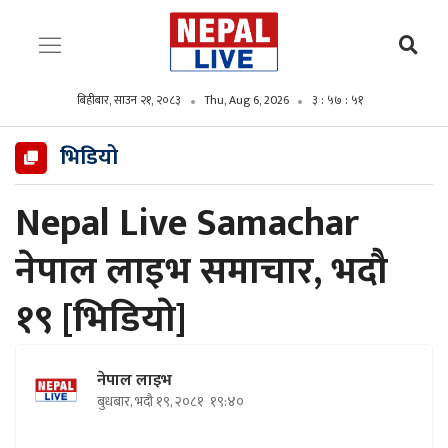
बिहीबार, साउन २१, २०८३
Thu, Aug 6, 2026
३ : ५७ : ५३
भिडियो
Nepal Live Samachar
नेपाल लाइभ समाचार, भदौ
१९ [भिडियाे]
नेपाल लाइभ
बुधबार, भदौ १९, २०८१
१९:४०