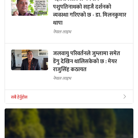
पशुपतिनाथको सहजै दर्शनको
व्यवस्था गरिएको छ - डा. मिलनकुमार
थापा
नेपाल लाइभ
जलवायु परिवर्तनले जुम्लामा समेत
डेंगु देखिन थालिसकेको छ : मेयर
राजुसिंह कठायत
नेपाल लाइभ
सबै हेर्नुहोस