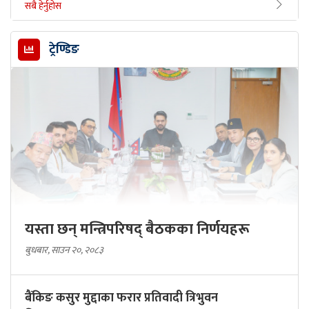
सबै हेर्नुहोस
ट्रेण्डिङ
यस्ता छन् मन्त्रिपरिषद् बैठकका निर्णयहरू
बुधबार, साउन २०, २०८३
बैंकिङ कसुर मुद्दाका फरार प्रतिवादी त्रिभुवन