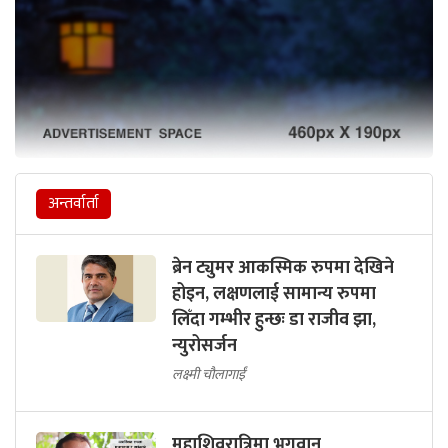
अन्तर्वार्ता
ब्रेन ट्युमर आकस्मिक रुपमा देखिने
होइन, लक्षणलाई सामान्य रुपमा
लिँदा गम्भीर हुन्छः डा राजीव झा,
न्युरोसर्जन
लक्ष्मी चौलागाईं
महाशिवरात्रिमा भगवान