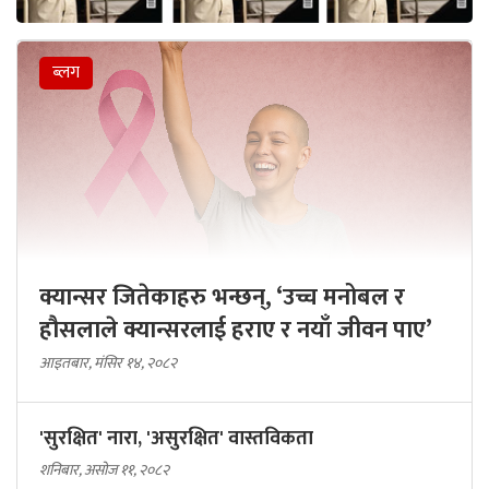
ब्लग
क्यान्सर जितेकाहरु भन्छन्, ‘उच्च मनोबल र
हौसलाले क्यान्सरलाई हराए र नयाँ जीवन पाए’
आइतबार, मंसिर १४, २०८२
'सुरक्षित' नारा, 'असुरक्षित' वास्तविकता
शनिबार, असोज ११, २०८२