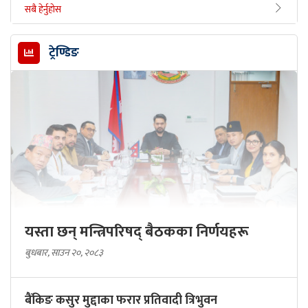
सबै हेर्नुहोस
ट्रेण्डिङ
यस्ता छन् मन्त्रिपरिषद् बैठकका निर्णयहरू
बुधबार, साउन २०, २०८३
बैंकिङ कसुर मुद्दाका फरार प्रतिवादी त्रिभुवन