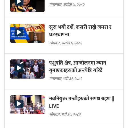
मंगलबार, असोज ७, २०८२
सुरु भयो दशैं, कसरी राख्ने जमरा र
घटस्थापना
सोमबार, असोज ६, २०८२
पशुपति क्षेत्र, आन्दोलनमा ज्यान
गुमाएकाहरुको अन्त्येष्टि गरिदै
मंगलबार, भदौ ३१, २०८२
नवनियुक्त मन्त्रीहरुको सपथ ग्रहण ||
LIVE
सोमबार, भदौ ३०, २०८२