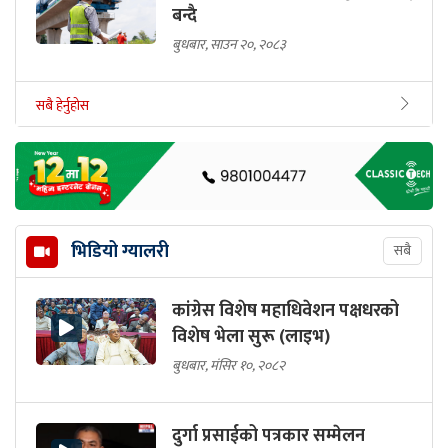
बन्दै
बुधबार, साउन २०, २०८३
सबै हेर्नुहोस
भिडियो ग्यालरी
सबै
कांग्रेस विशेष महाधिवेशन पक्षधरको
विशेष भेला सुरू (लाइभ)
बुधबार, मंसिर १०, २०८२
दुर्गा प्रसाईको पत्रकार सम्मेलन