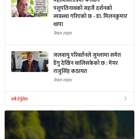
महाशिवरात्रिमा भगवान
पशुपतिनाथको सहजै दर्शनको
व्यवस्था गरिएको छ - डा. मिलनकुमार
थापा
नेपाल लाइभ
जलवायु परिवर्तनले जुम्लामा समेत
डेंगु देखिन थालिसकेको छ : मेयर
राजुसिंह कठायत
नेपाल लाइभ
सबै हेर्नुहोस