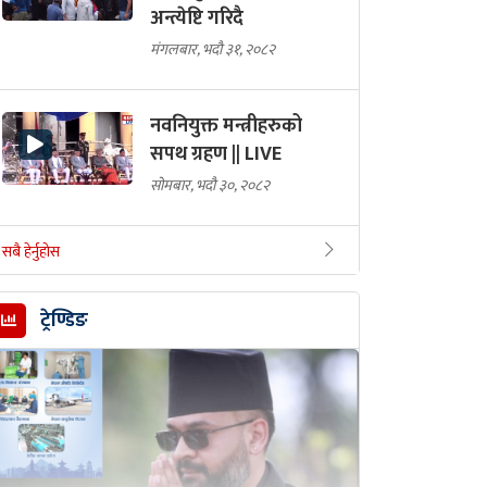
अन्त्येष्टि गरिदै
मंगलबार, भदौ ३१, २०८२
नवनियुक्त मन्त्रीहरुको
सपथ ग्रहण || LIVE
सोमबार, भदौ ३०, २०८२
सबै हेर्नुहोस
ट्रेण्डिङ