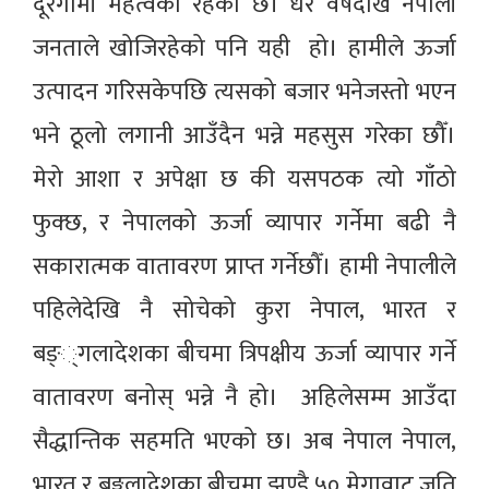
दूरगामी महत्वको रहेको छ। धेरै वर्षदेखि नेपाली
जनताले खोजिरहेको पनि यही हो। हामीले ऊर्जा
उत्पादन गरिसकेपछि त्यसको बजार भनेजस्तो भएन
भने ठूलो लगानी आउँदैन भन्ने महसुस गरेका छौँ।
मेरो आशा र अपेक्षा छ की यसपठक त्यो गाँठो
फुक्छ, र नेपालको ऊर्जा व्यापार गर्नेमा बढी नै
सकारात्मक वातावरण प्राप्त गर्नेछौँ। हामी नेपालीले
पहिलेदेखि नै सोचेको कुरा नेपाल, भारत र
बङ््गलादेशका बीचमा त्रिपक्षीय ऊर्जा व्यापार गर्ने
वातावरण बनोस् भन्ने नै हो। अहिलेसम्म आउँदा
सैद्धान्तिक सहमति भएको छ। अब नेपाल नेपाल,
भारत र बङ्गलादेशका बीचमा झण्डै ५० मेगावाट जति