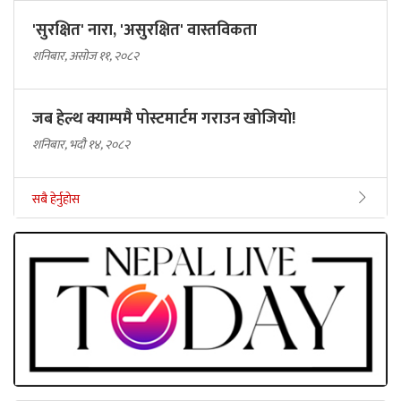
'सुरक्षित' नारा, 'असुरक्षित' वास्तविकता
शनिबार, असोज ११, २०८२
जब हेल्थ क्याम्पमै पोस्टमार्टम गराउन खोजियो!
शनिबार, भदौ १४, २०८२
सबै हेर्नुहोस