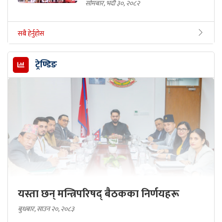
सोमबार, भदौ ३०, २०८२
सबै हेर्नुहोस
ट्रेण्डिङ
यस्ता छन् मन्त्रिपरिषद् बैठकका निर्णयहरू
बुधबार, साउन २०, २०८३