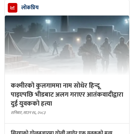
लोकप्रिय
कश्मीरको कुलगाममा नाम सोधेर हिन्दू
पाइएपछि भीडबाट अलग गराएर आतंकवादीद्वारा
दुई युवकको हत्या
शनिबार, साउन १६, २०८३
सिरहाको गोलबजारमा गोली लागेर एक युवकको मृत्यु,