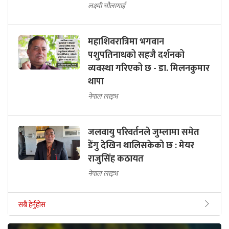
लक्ष्मी चौलागाईं
महाशिवरात्रिमा भगवान
पशुपतिनाथको सहजै दर्शनको
व्यवस्था गरिएको छ - डा. मिलनकुमार
थापा
नेपाल लाइभ
जलवायु परिवर्तनले जुम्लामा समेत
डेंगु देखिन थालिसकेको छ : मेयर
राजुसिंह कठायत
नेपाल लाइभ
सबै हेर्नुहोस