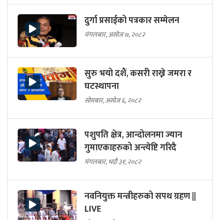
दुर्गा प्रसाईको पत्रकार सम्मेलन
मंगलबार, असोज ७, २०८२
सुरु भयो दशैं, कसरी राख्ने जमरा र
घटस्थापना
सोमबार, असोज ६, २०८२
पशुपति क्षेत्र, आन्दोलनमा ज्यान
गुमाएकाहरुको अन्त्येष्टि गरिदै
मंगलबार, भदौ ३१, २०८२
नवनियुक्त मन्त्रीहरुको सपथ ग्रहण ||
LIVE