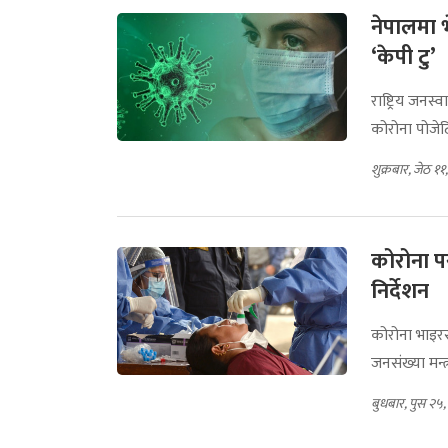
नेपालमा भ
‘केपी टु’
राष्ट्रिय जनस
कोरोना पोजेट
शुक्रबार, जेठ १
कोरोना प
निर्देशन
कोरोना भाइरस
जनसंख्या मन्त
बुधबार, पुस २५