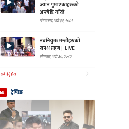
ज्यान गुमाएकाहरुको
अन्त्येष्टि गरिदै
मंगलबार, भदौ ३१, २०८२
नवनियुक्त मन्त्रीहरुको
सपथ ग्रहण || LIVE
सोमबार, भदौ ३०, २०८२
सबै हेर्नुहोस
ट्रेण्डिङ