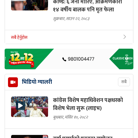
काण्ड: ६ जना मारिए, आक्रमणकारी
१४ वर्षीय बालक पनि मृत फेला
शुक्रबार, साउन २२, २०८३
सबै हेर्नुहोस
भिडियो ग्यालरी
सबै
कांग्रेस विशेष महाधिवेशन पक्षधरको
विशेष भेला सुरू (लाइभ)
बुधबार, मंसिर १०, २०८२