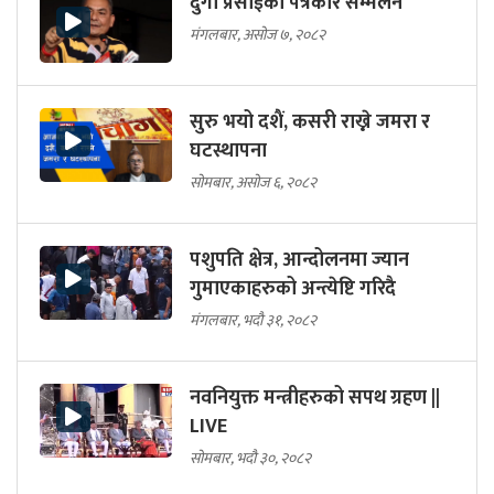
दुर्गा प्रसाईको पत्रकार सम्मेलन
मंगलबार, असोज ७, २०८२
सुरु भयो दशैं, कसरी राख्ने जमरा र
घटस्थापना
सोमबार, असोज ६, २०८२
पशुपति क्षेत्र, आन्दोलनमा ज्यान
गुमाएकाहरुको अन्त्येष्टि गरिदै
मंगलबार, भदौ ३१, २०८२
नवनियुक्त मन्त्रीहरुको सपथ ग्रहण ||
LIVE
सोमबार, भदौ ३०, २०८२