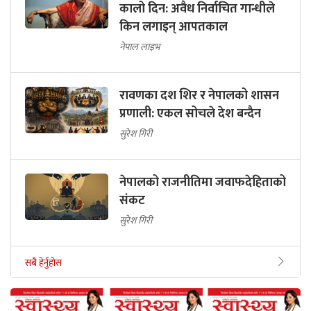
कालो दिन: अवैध निर्वाचित गान्धीले
किन लगाइन् आपतकाल
नेपाल लाइभ
रावणका दश शिर र नेपालको शासन
प्रणाली: एकल सोचले देश बन्दैन
सुरेश गिरी
नेपालको राजनीतिमा जवाफदेहिताको
संकट
सुरेश गिरी
सबै हेर्नुहोस