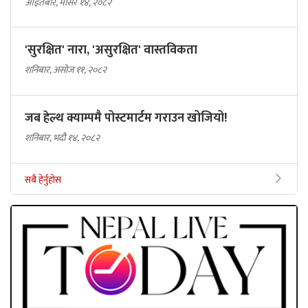
आइतबार, मंसिर १४, २०८२
'सुरक्षित' नारा, 'असुरक्षित' वास्तविकता
शनिबार, असोज ११, २०८२
जब हेल्थ क्याम्पमै पोस्टमार्टम गराउन खोजियो!
शनिबार, भदौ १४, २०८२
सबै हेर्नुहोस