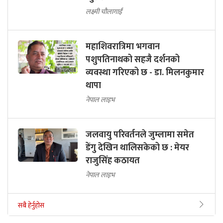
लक्ष्मी चौलागाईं
महाशिवरात्रिमा भगवान
पशुपतिनाथको सहजै दर्शनको
व्यवस्था गरिएको छ - डा. मिलनकुमार
थापा
नेपाल लाइभ
जलवायु परिवर्तनले जुम्लामा समेत
डेंगु देखिन थालिसकेको छ : मेयर
राजुसिंह कठायत
नेपाल लाइभ
सबै हेर्नुहोस