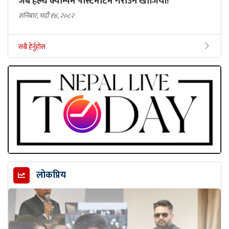
जब हेल्थ क्याम्पमै पोस्टमार्टम गराउन खोजियो!
शनिबार, भदौ १४, २०८२
सबै हेर्नुहोस
लोकप्रिय