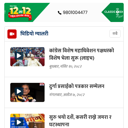
भिडियो ग्यालरी
सबै
कांग्रेस विशेष महाधिवेशन पक्षधरको
विशेष भेला सुरू (लाइभ)
बुधबार, मंसिर १०, २०८२
दुर्गा प्रसाईको पत्रकार सम्मेलन
मंगलबार, असोज ७, २०८२
सुरु भयो दशैं, कसरी राख्ने जमरा र
घटस्थापना