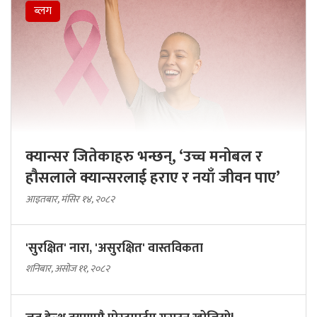
ब्लग
क्यान्सर जितेकाहरु भन्छन्, ‘उच्च मनोबल र
हौसलाले क्यान्सरलाई हराए र नयाँ जीवन पाए’
आइतबार, मंसिर १४, २०८२
'सुरक्षित' नारा, 'असुरक्षित' वास्तविकता
शनिबार, असोज ११, २०८२