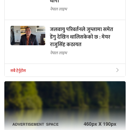
थापा
नेपाल लाइभ
जलवायु परिवर्तनले जुम्लामा समेत
डेंगु देखिन थालिसकेको छ : मेयर
राजुसिंह कठायत
नेपाल लाइभ
सबै हेर्नुहोस