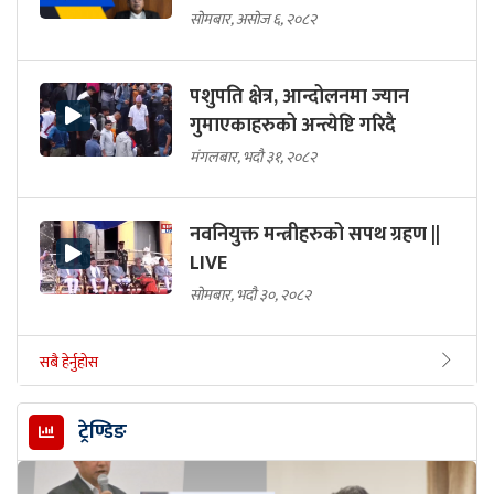
सोमबार, असोज ६, २०८२
पशुपति क्षेत्र, आन्दोलनमा ज्यान
गुमाएकाहरुको अन्त्येष्टि गरिदै
मंगलबार, भदौ ३१, २०८२
नवनियुक्त मन्त्रीहरुको सपथ ग्रहण ||
LIVE
सोमबार, भदौ ३०, २०८२
सबै हेर्नुहोस
ट्रेण्डिङ