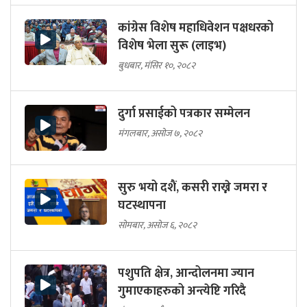
कांग्रेस विशेष महाधिवेशन पक्षधरको
विशेष भेला सुरू (लाइभ)
बुधबार, मंसिर १०, २०८२
दुर्गा प्रसाईको पत्रकार सम्मेलन
मंगलबार, असोज ७, २०८२
सुरु भयो दशैं, कसरी राख्ने जमरा र
घटस्थापना
सोमबार, असोज ६, २०८२
पशुपति क्षेत्र, आन्दोलनमा ज्यान
गुमाएकाहरुको अन्त्येष्टि गरिदै