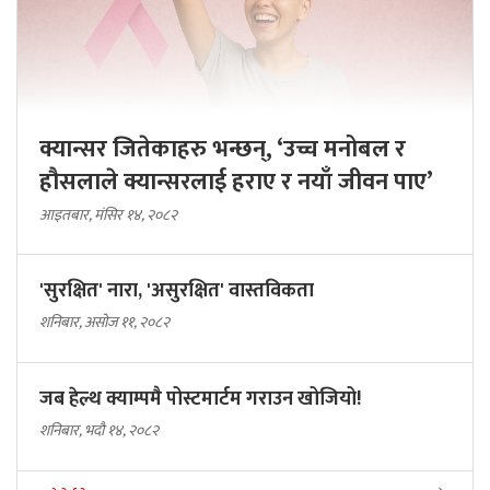
क्यान्सर जितेकाहरु भन्छन्, ‘उच्च मनोबल र
हौसलाले क्यान्सरलाई हराए र नयाँ जीवन पाए’
आइतबार, मंसिर १४, २०८२
'सुरक्षित' नारा, 'असुरक्षित' वास्तविकता
शनिबार, असोज ११, २०८२
जब हेल्थ क्याम्पमै पोस्टमार्टम गराउन खोजियो!
शनिबार, भदौ १४, २०८२