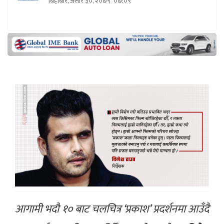
बिहीबार, असार ३०, २०७९
०७:०९
आगामी भदौ १० बाट चलचित्र ‘प्रकाश’ प्रदर्शनमा आउँदै