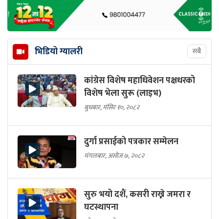
भिडियो ग्यालरी
सबै
कांग्रेस विशेष महाधिवेशन पक्षधरको
विशेष भेला सुरू (लाइभ)
बुधबार, मंसिर १०, २०८२
दुर्गा प्रसाईको पत्रकार सम्मेलन
मंगलबार, असोज ७, २०८२
सुरु भयो दशैं, कसरी राख्ने जमरा र
घटस्थापना