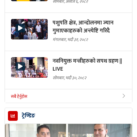
सोमबार, असोज ६, २०८२
पशुपति क्षेत्र, आन्दोलनमा ज्यान
गुमाएकाहरुको अन्त्येष्टि गरिदै
मंगलबार, भदौ ३१, २०८२
नवनियुक्त मन्त्रीहरुको सपथ ग्रहण ||
LIVE
सोमबार, भदौ ३०, २०८२
सबै हेर्नुहोस
ट्रेण्डिङ