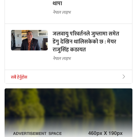
थापा
नेपाल लाइभ
जलवायु परिवर्तनले जुम्लामा समेत
डेंगु देखिन थालिसकेको छ : मेयर
राजुसिंह कठायत
नेपाल लाइभ
सबै हेर्नुहोस