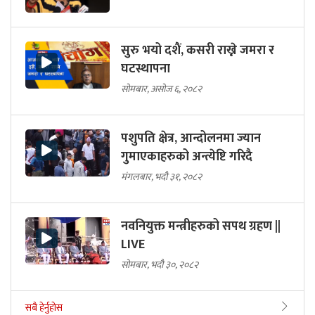
सुरु भयो दशैं, कसरी राख्ने जमरा र
घटस्थापना
सोमबार, असोज ६, २०८२
पशुपति क्षेत्र, आन्दोलनमा ज्यान
गुमाएकाहरुको अन्त्येष्टि गरिदै
मंगलबार, भदौ ३१, २०८२
नवनियुक्त मन्त्रीहरुको सपथ ग्रहण ||
LIVE
सोमबार, भदौ ३०, २०८२
सबै हेर्नुहोस