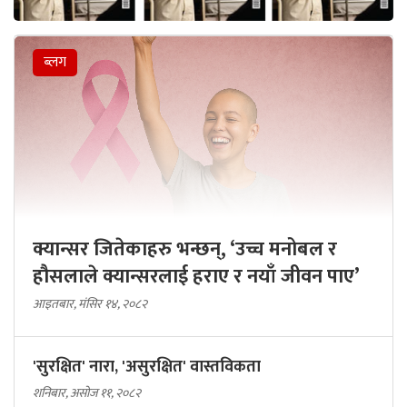
ब्लग
क्यान्सर जितेकाहरु भन्छन्, ‘उच्च मनोबल र
हौसलाले क्यान्सरलाई हराए र नयाँ जीवन पाए’
आइतबार, मंसिर १४, २०८२
'सुरक्षित' नारा, 'असुरक्षित' वास्तविकता
शनिबार, असोज ११, २०८२