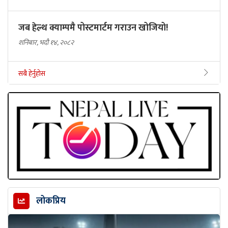
जब हेल्थ क्याम्पमै पोस्टमार्टम गराउन खोजियो!
शनिबार, भदौ १४, २०८२
सबै हेर्नुहोस
लोकप्रिय