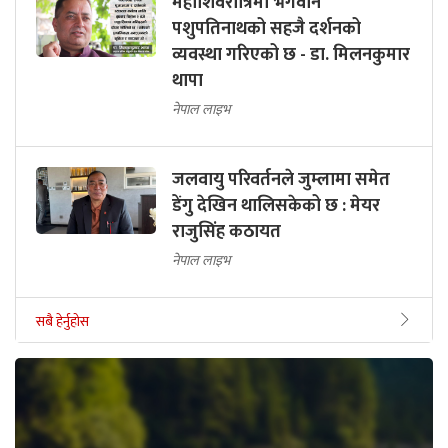
महाशिवरात्रिमा भगवान
पशुपतिनाथको सहजै दर्शनको
व्यवस्था गरिएको छ - डा. मिलनकुमार
थापा
नेपाल लाइभ
जलवायु परिवर्तनले जुम्लामा समेत
डेंगु देखिन थालिसकेको छ : मेयर
राजुसिंह कठायत
नेपाल लाइभ
सबै हेर्नुहोस