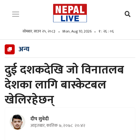
सोमबार, साउन २५, २०८३
Mon, Aug 10, 2026
१ : २६ : ०७
अन्य
दुई दशकदेखि जो विनातलब
देशका लागि बास्केटबल
खेलिरहेछन्
दीप सुवेदी
आइतबार, कात्तिक ७, २०७८
२०:४२