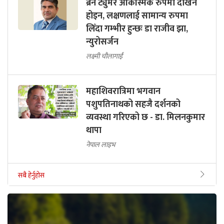
ब्रेन ट्युमर आकस्मिक रुपमा देखिने
होइन, लक्षणलाई सामान्य रुपमा
लिँदा गम्भीर हुन्छः डा राजीव झा,
न्युरोसर्जन
लक्ष्मी चौलागाईं
महाशिवरात्रिमा भगवान
पशुपतिनाथको सहजै दर्शनको
व्यवस्था गरिएको छ - डा. मिलनकुमार
थापा
नेपाल लाइभ
सबै हेर्नुहोस