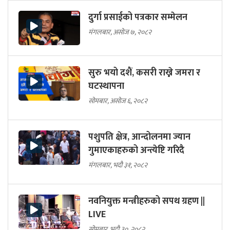
दुर्गा प्रसाईको पत्रकार सम्मेलन
मंगलबार, असोज ७, २०८२
सुरु भयो दशैं, कसरी राख्ने जमरा र
घटस्थापना
सोमबार, असोज ६, २०८२
पशुपति क्षेत्र, आन्दोलनमा ज्यान
गुमाएकाहरुको अन्त्येष्टि गरिदै
मंगलबार, भदौ ३१, २०८२
नवनियुक्त मन्त्रीहरुको सपथ ग्रहण ||
LIVE
सोमबार, भदौ ३०, २०८२