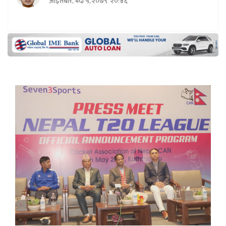
आइतबार, भदौ ५, २०७९
२०:४६