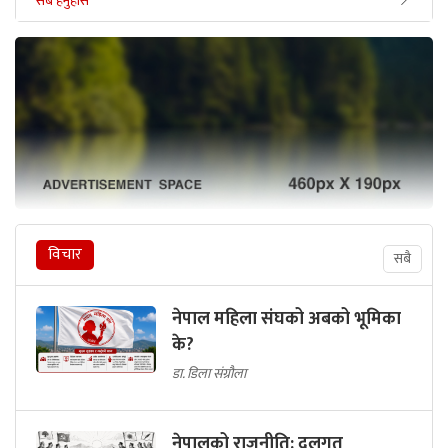
सबै हेर्नुहोस
विचार
सबै
नेपाल महिला संघको अबको भूमिका
के?
डा. डिला संग्रौला
नेपालको राजनीति: दलगत