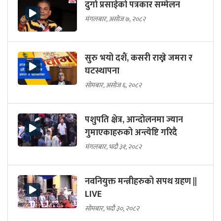
दुर्गा प्रसाईको पत्रकार सम्मेलन
मंगलबार, असोज ७, २०८२
सुरु भयो दशैं, कसरी राख्ने जमरा र
घटस्थापना
सोमबार, असोज ६, २०८२
पशुपति क्षेत्र, आन्दोलनमा ज्यान
गुमाएकाहरुको अन्त्येष्टि गरिदै
मंगलबार, भदौ ३१, २०८२
नवनियुक्त मन्त्रीहरुको सपथ ग्रहण ||
LIVE
सोमबार, भदौ ३०, २०८२