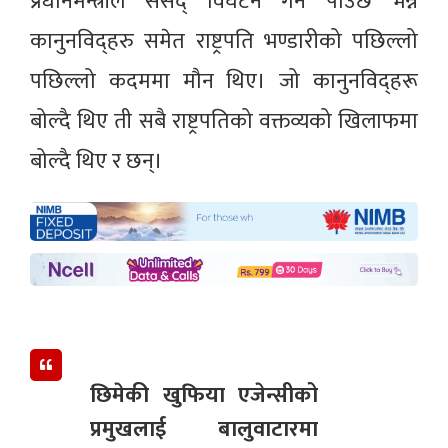
प्रधानमन्त्रीले संसद् विघटन गर्न पाउँछ भन्ने
कानुनविद्हरु समेत राष्ट्रपति भण्डारीको पछिल्लो
पछिल्लो कदममा मौन थिए। जो कानुनविद्हरू
बोल्दै थिए ती सबै राष्ट्रपतिको वक्तव्यको खिलाफमा
बोल्दै थिए र छन्।
छिमेकी खुफिया एजेन्सीको
प्रमुखलाई बालुवाटारमा