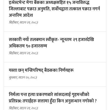
इन्भेस्टमेन्ट मेगा बैंकका अध्यक्षसहित १५ जनाविरुद्ध
जिल्लाबाट पक्राउ अनुमति, सर्वोचद्वारा तत्काल पक्राउ नगर्न
अन्तरिम आदेश
बिहीबार, साउन २१, २०८३
सरकारी नयाँ तलबमान स्वीकृत- न्यूनतम २९ हजारदेखि
अधिकतम ९० हजारसम्म
बिहीबार, साउन २१, २०८३
यस्ता छन् मन्त्रिपरिषद् बैठकका निर्णयहरू
बुधबार, साउन २०, २०८३
निर्मला पन्त हत्या प्रकरणबारे सांसदलाई गृहमन्त्रीको
प्रतिप्रश्न: तपाईंहरु सत्तामा हुँदा किन अनुसन्धान नगरेको ?
बिहीबार, साउन २१, २०८३