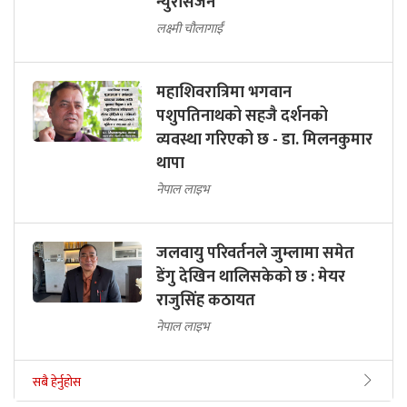
न्युरोसर्जन
लक्ष्मी चौलागाईं
महाशिवरात्रिमा भगवान
पशुपतिनाथको सहजै दर्शनको
व्यवस्था गरिएको छ - डा. मिलनकुमार
थापा
नेपाल लाइभ
जलवायु परिवर्तनले जुम्लामा समेत
डेंगु देखिन थालिसकेको छ : मेयर
राजुसिंह कठायत
नेपाल लाइभ
सबै हेर्नुहोस