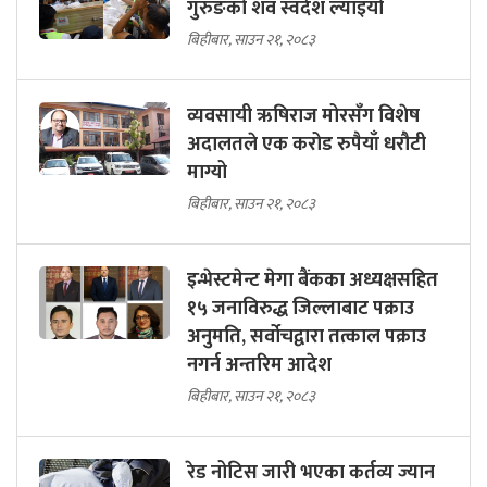
गुरुङको शव स्वदेश ल्याइयो
बिहीबार, साउन २१, २०८३
व्यवसायी ऋषिराज मोरसँग विशेष
अदालतले एक करोड रुपैयाँ धरौटी
माग्यो
बिहीबार, साउन २१, २०८३
इन्भेस्टमेन्ट मेगा बैंकका अध्यक्षसहित
१५ जनाविरुद्ध जिल्लाबाट पक्राउ
अनुमति, सर्वोचद्वारा तत्काल पक्राउ
नगर्न अन्तरिम आदेश
बिहीबार, साउन २१, २०८३
रेड नोटिस जारी भएका कर्तव्य ज्यान