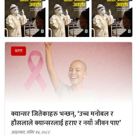
ब्लग
क्यान्सर जितेकाहरु भन्छन्, ‘उच्च मनोबल र
हौसलाले क्यान्सरलाई हराए र नयाँ जीवन पाए’
आइतबार, मंसिर १४, २०८२