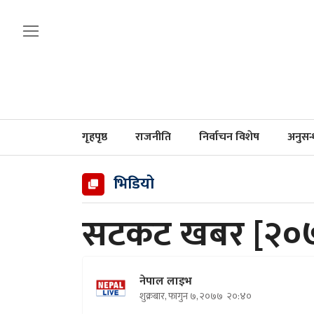
गृहपृष्ठ
राजनीति
निर्वाचन विशेष
अनुसन
भिडियो
सटकट खबर [२०७
नेपाल लाइभ
शुक्रबार, फागुन ७, २०७७
२०:४०