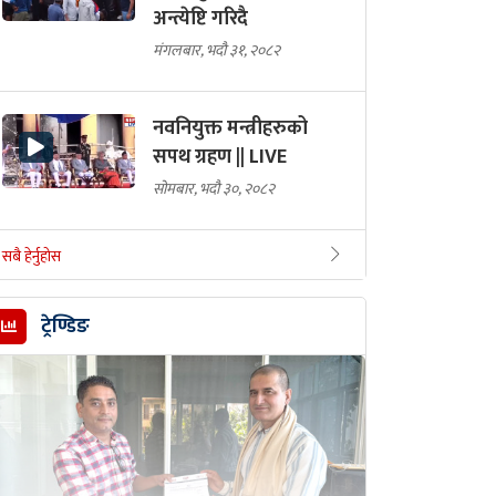
अन्त्येष्टि गरिदै
मंगलबार, भदौ ३१, २०८२
नवनियुक्त मन्त्रीहरुको
सपथ ग्रहण || LIVE
सोमबार, भदौ ३०, २०८२
सबै हेर्नुहोस
ट्रेण्डिङ