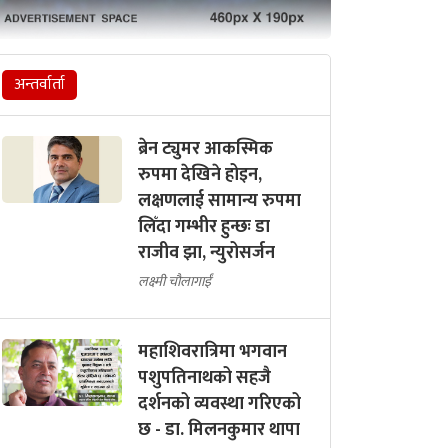
अन्तर्वार्ता
ब्रेन ट्युमर आकस्मिक
रुपमा देखिने होइन,
लक्षणलाई सामान्य रुपमा
लिँदा गम्भीर हुन्छः डा
राजीव झा, न्युरोसर्जन
लक्ष्मी चौलागाईं
महाशिवरात्रिमा भगवान
पशुपतिनाथको सहजै
दर्शनको व्यवस्था गरिएको
छ - डा. मिलनकुमार थापा