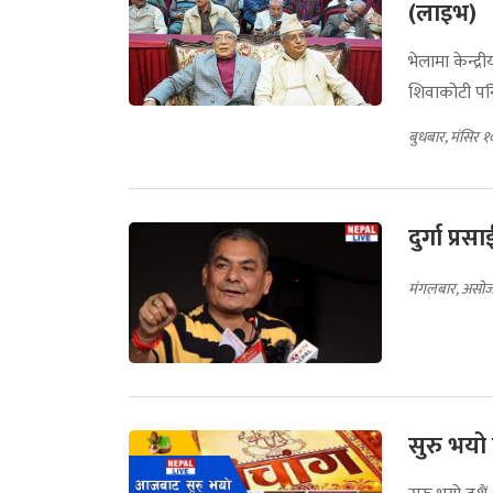
(लाइभ)
भेलामा केन्द्
शिवाकोटी पनि
बुधबार, मंसिर 
दुर्गा प्र
मंगलबार, असोज
सुरु भयो 