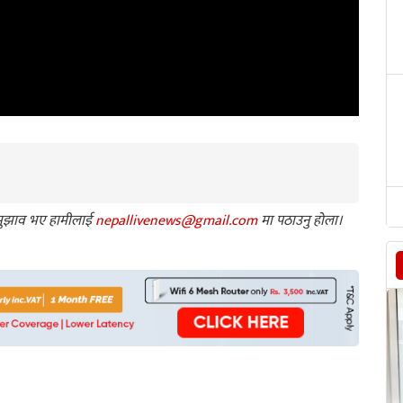
ा सुझाव भए हामीलाई
nepallivenews@gmail.com
मा पठाउनु होला।