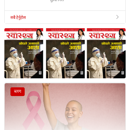
सबै हेर्नुहोस
ब्लग