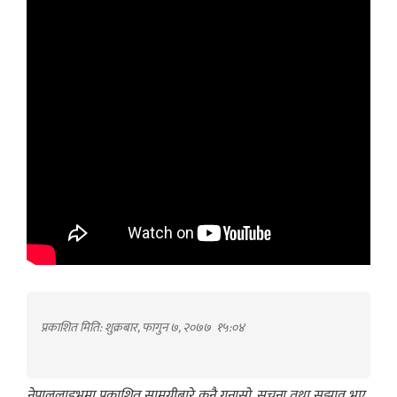
प्रकाशित मिति: शुक्रबार, फागुन ७, २०७७
१५:०४
नेपाललाइभमा प्रकाशित सामग्रीबारे कुनै गुनासो, सूचना तथा सुझाव भए