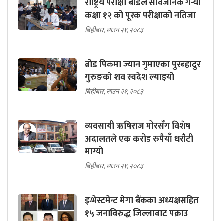
राष्ट्रिय परीक्षा बोर्डले सार्वजनिक गर्‍यो
कक्षा १२ को पूरक परीक्षाको नतिजा
बिहीबार, साउन २१, २०८३
ब्रोड पिकमा ज्यान गुमाएका पुरबहादुर
गुरुङको शव स्वदेश ल्याइयो
बिहीबार, साउन २१, २०८३
व्यवसायी ऋषिराज मोरसँग विशेष
अदालतले एक करोड रुपैयाँ धरौटी
माग्यो
बिहीबार, साउन २१, २०८३
इन्भेस्टमेन्ट मेगा बैंकका अध्यक्षसहित
१५ जनाविरुद्ध जिल्लाबाट पक्राउ