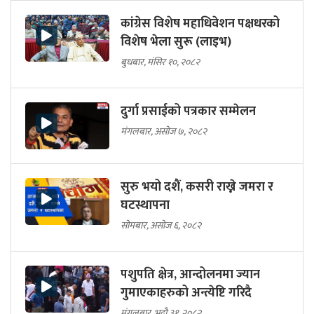
कांग्रेस विशेष महाधिवेशन पक्षधरको
विशेष भेला सुरू (लाइभ)
बुधबार, मंसिर १०, २०८२
दुर्गा प्रसाईको पत्रकार सम्मेलन
मंगलबार, असोज ७, २०८२
सुरु भयो दशैं, कसरी राख्ने जमरा र
घटस्थापना
सोमबार, असोज ६, २०८२
पशुपति क्षेत्र, आन्दोलनमा ज्यान
गुमाएकाहरुको अन्त्येष्टि गरिदै
मंगलबार, भदौ ३१, २०८२