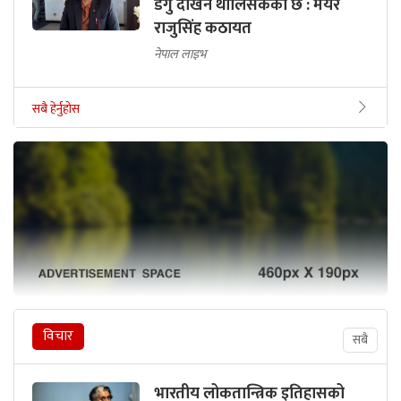
डेंगु देखिन थालिसकेको छ : मेयर
राजुसिंह कठायत
नेपाल लाइभ
सबै हेर्नुहोस
विचार
सबै
भारतीय लोकतान्त्रिक इतिहासको