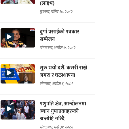
(लाइभ)
बुधबार, मंसिर १०, २०८२
दुर्गा प्रसाईको पत्रकार
सम्मेलन
मंगलबार, असोज ७, २०८२
सुरु भयो दशैं, कसरी राख्ने
जमरा र घटस्थापना
सोमबार, असोज ६, २०८२
पशुपति क्षेत्र, आन्दोलनमा
ज्यान गुमाएकाहरुको
अन्त्येष्टि गरिदै
मंगलबार, भदौ ३१, २०८२