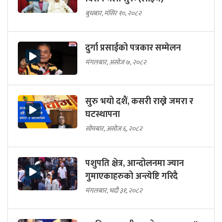
बुधबार, मंसिर १०, २०८२
दुर्गा प्रसाईको पत्रकार सम्मेलन
मंगलबार, असोज ७, २०८२
सुरु भयो दशैं, कसरी राख्ने जमरा र
घटस्थापना
सोमबार, असोज ६, २०८२
पशुपति क्षेत्र, आन्दोलनमा ज्यान
गुमाएकाहरुको अन्त्येष्टि गरिदै
मंगलबार, भदौ ३१, २०८२