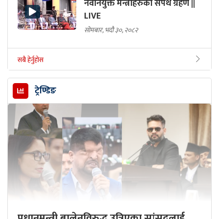
नवनियुक्त मन्त्रीहरुको सपथ ग्रहण ||
LIVE
सोमबार, भदौ ३०, २०८२
सबै हेर्नुहोस
ट्रेण्डिङ
प्रधानमन्त्री बालेनविरुद्ध उत्रिएका सांसदलाई