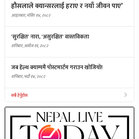
हौसलाले क्यान्सरलाई हराए र नयाँ जीवन पाए’
आइतबार, मंसिर १४, २०८२
'सुरक्षित' नारा, 'असुरक्षित' वास्तविकता
शनिबार, असोज ११, २०८२
जब हेल्थ क्याम्पमै पोस्टमार्टम गराउन खोजियो!
शनिबार, भदौ १४, २०८२
सबै हेर्नुहोस