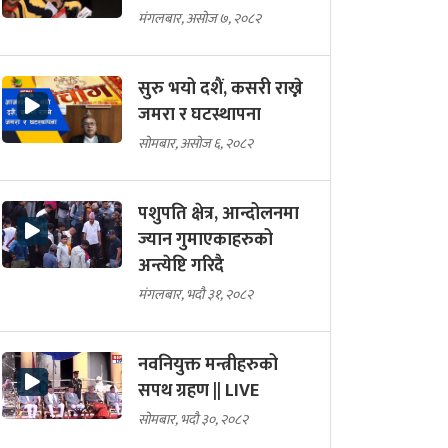
मंगलबार, असोज ७, २०८२
सुरु भयो दशैं, कसरी राख्ने
जमरा र घटस्थापना
सोमबार, असोज ६, २०८२
पशुपति क्षेत्र, आन्दोलनमा
ज्यान गुमाएकाहरुको
अन्त्येष्टि गरिदै
मंगलबार, भदौ ३१, २०८२
नवनियुक्त मन्त्रीहरुको
सपथ ग्रहण || LIVE
सोमबार, भदौ ३०, २०८२