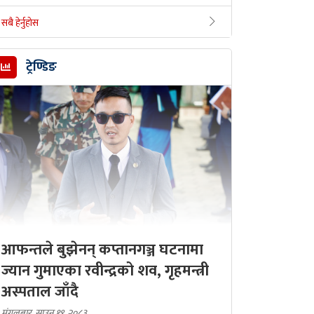
सबै हेर्नुहोस
ट्रेण्डिङ
आफन्तले बुझेनन् कप्तानगञ्ज घटनामा
ज्यान गुमाएका रवीन्द्रको शव, गृहमन्त्री
अस्पताल जाँदै
मंगलबार, साउन १९, २०८३