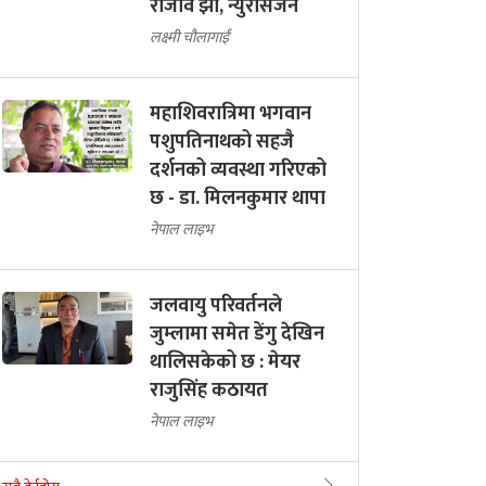
राजीव झा, न्युरोसर्जन
लक्ष्मी चौलागाईं
महाशिवरात्रिमा भगवान
पशुपतिनाथको सहजै
दर्शनको व्यवस्था गरिएको
छ - डा. मिलनकुमार थापा
नेपाल लाइभ
जलवायु परिवर्तनले
जुम्लामा समेत डेंगु देखिन
थालिसकेको छ : मेयर
राजुसिंह कठायत
नेपाल लाइभ