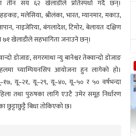
का तीन सय ६२ खेलाडीले प्रतिस्पर्धा गर्दै छन्।
ङकङ, मलेसिया, श्रीलंका, भारत, म्यानमार, मकाउ,
, जापान, नाइजेरिया, बंगलादेश, टिमोर, बेलायत दक्षिण
य ७१ खेलाडीले सहभागिता जनाउने छन्।
ान्दो डोजाङ, सगरमाथा न्यु बानेश्वर तेक्वान्दो डोजाङ
त पहलमा च्याम्पियनसिप आयोजना हुन लागेको हो।
ू–१७, यू–२१, यू–२९, यू–४०, यू–५० र ५० वर्षभन्दा
 महिला तथा पुरुषका लागि एउटै उमेर समूह निर्धारण
 छुट्टाछुट्टै बिधा तोकिएको छ।