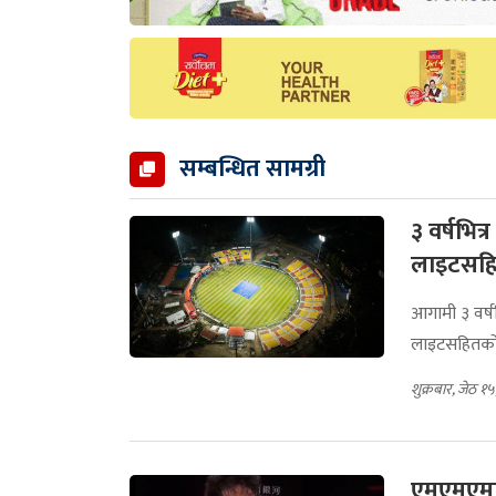
सम्बन्धित सामग्री
३ वर्षभित
लाइटसहित 
आगामी ३ वर्ष
लाइटसहितको स्त
शुक्रबार, जेठ १
एमएमएमा 