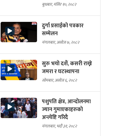
बुधबार, मंसिर १०, २०८२
दुर्गा प्रसाईको पत्रकार
सम्मेलन
मंगलबार, असोज ७, २०८२
सुरु भयो दशैं, कसरी राख्ने
जमरा र घटस्थापना
सोमबार, असोज ६, २०८२
पशुपति क्षेत्र, आन्दोलनमा
ज्यान गुमाएकाहरुको
अन्त्येष्टि गरिदै
मंगलबार, भदौ ३१, २०८२