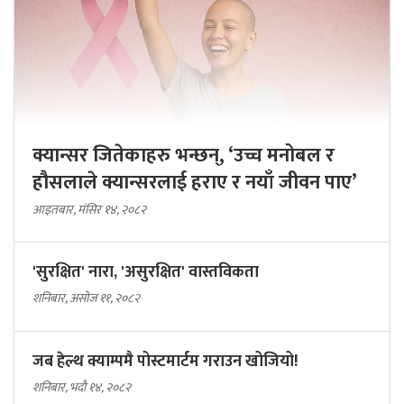
क्यान्सर जितेकाहरु भन्छन्, ‘उच्च मनोबल र
हौसलाले क्यान्सरलाई हराए र नयाँ जीवन पाए’
आइतबार, मंसिर १४, २०८२
'सुरक्षित' नारा, 'असुरक्षित' वास्तविकता
शनिबार, असोज ११, २०८२
जब हेल्थ क्याम्पमै पोस्टमार्टम गराउन खोजियो!
शनिबार, भदौ १४, २०८२