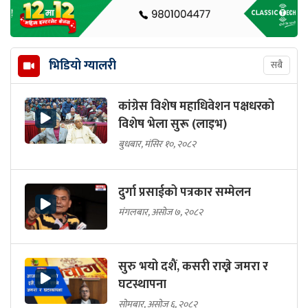
भिडियो ग्यालरी
सबै
कांग्रेस विशेष महाधिवेशन पक्षधरको
विशेष भेला सुरू (लाइभ)
बुधबार, मंसिर १०, २०८२
दुर्गा प्रसाईको पत्रकार सम्मेलन
मंगलबार, असोज ७, २०८२
सुरु भयो दशैं, कसरी राख्ने जमरा र
घटस्थापना
सोमबार, असोज ६, २०८२