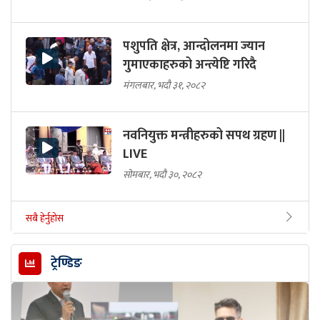
पशुपति क्षेत्र, आन्दोलनमा ज्यान
गुमाएकाहरुको अन्त्येष्टि गरिदै
मंगलबार, भदौ ३१, २०८२
नवनियुक्त मन्त्रीहरुको सपथ ग्रहण ||
LIVE
सोमबार, भदौ ३०, २०८२
सबै हेर्नुहोस
ट्रेण्डिङ