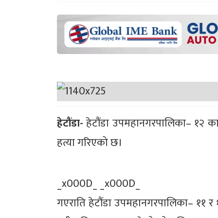
हेटौंडा-
हेटौंडा उपमहानगरपालिका– १२ का 
हत्या गरिएको छ।
_x000D_ _x000D_
गएराति हेटौंडा उपमहानगरपालिका– ११ र १२