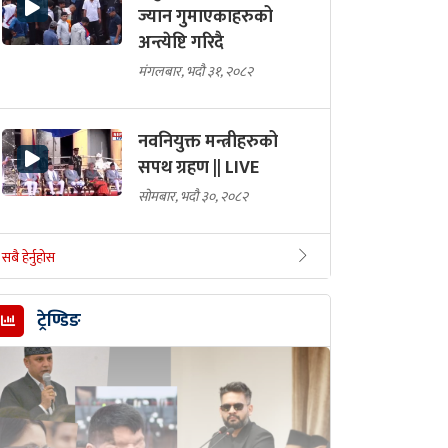
ज्यान गुमाएकाहरुको
अन्त्येष्टि गरिदै
मंगलबार, भदौ ३१, २०८२
नवनियुक्त मन्त्रीहरुको
सपथ ग्रहण || LIVE
सोमबार, भदौ ३०, २०८२
सबै हेर्नुहोस
ट्रेण्डिङ