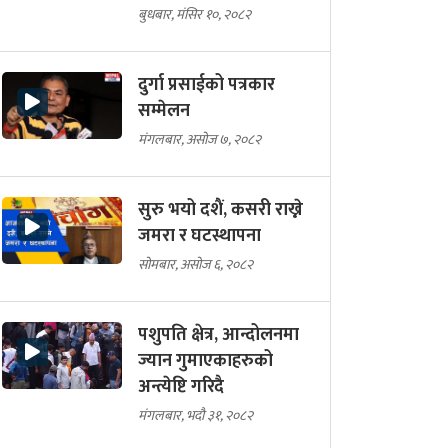
बुधबार, मंसिर १०, २०८२
दुर्गा प्रसाईको पत्रकार
सम्मेलन
मंगलबार, असोज ७, २०८२
सुरु भयो दशैं, कसरी राख्ने
जमरा र घटस्थापना
सोमबार, असोज ६, २०८२
पशुपति क्षेत्र, आन्दोलनमा
ज्यान गुमाएकाहरुको
अन्त्येष्टि गरिदै
मंगलबार, भदौ ३१, २०८२