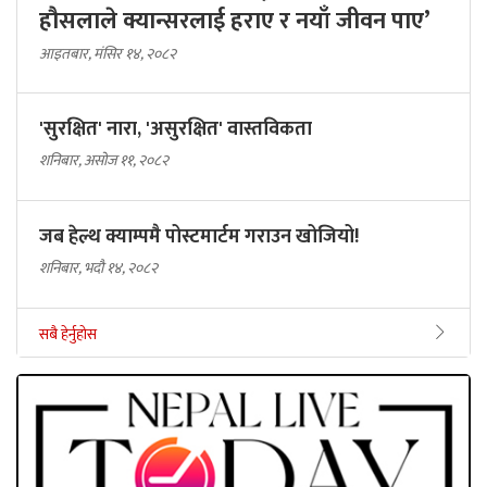
हौसलाले क्यान्सरलाई हराए र नयाँ जीवन पाए’
आइतबार, मंसिर १४, २०८२
'सुरक्षित' नारा, 'असुरक्षित' वास्तविकता
शनिबार, असोज ११, २०८२
जब हेल्थ क्याम्पमै पोस्टमार्टम गराउन खोजियो!
शनिबार, भदौ १४, २०८२
सबै हेर्नुहोस