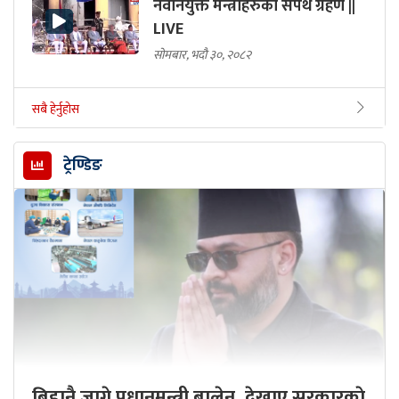
नवनियुक्त मन्त्रीहरुको सपथ ग्रहण ||
LIVE
सोमबार, भदौ ३०, २०८२
सबै हेर्नुहोस
ट्रेण्डिङ
बिहानै जागे प्रधानमन्त्री बालेन, देखाए सरकारकाे