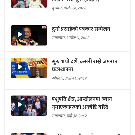
बुधबार, मंसिर १०, २०८२
दुर्गा प्रसाईको पत्रकार सम्मेलन
मंगलबार, असोज ७, २०८२
सुरु भयो दशैं, कसरी राख्ने जमरा र
घटस्थापना
सोमबार, असोज ६, २०८२
पशुपति क्षेत्र, आन्दोलनमा ज्यान
गुमाएकाहरुको अन्त्येष्टि गरिदै
मंगलबार, भदौ ३१, २०८२