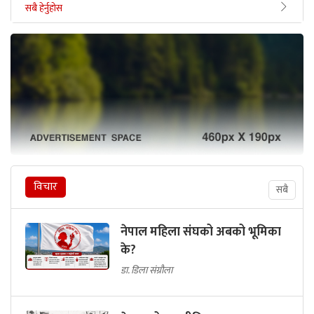
सबै हेर्नुहोस
विचार
सबै
नेपाल महिला संघको अबको भूमिका
के?
डा. डिला संग्रौला