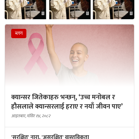
ब्लग
क्यान्सर जितेकाहरु भन्छन्, ‘उच्च मनोबल र
हौसलाले क्यान्सरलाई हराए र नयाँ जीवन पाए’
आइतबार, मंसिर १४, २०८२
'सुरक्षित' नारा, 'असुरक्षित' वास्तविकता