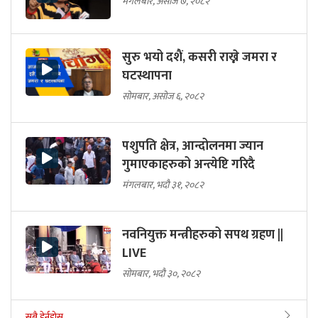
मंगलबार, असोज ७, २०८२
सुरु भयो दशैं, कसरी राख्ने जमरा र
घटस्थापना
सोमबार, असोज ६, २०८२
पशुपति क्षेत्र, आन्दोलनमा ज्यान
गुमाएकाहरुको अन्त्येष्टि गरिदै
मंगलबार, भदौ ३१, २०८२
नवनियुक्त मन्त्रीहरुको सपथ ग्रहण ||
LIVE
सोमबार, भदौ ३०, २०८२
सबै हेर्नुहोस