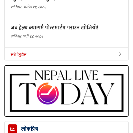
शनिबार, असोज ११, २०८२
जब हेल्थ क्याम्पमै पोस्टमार्टम गराउन खोजियो!
शनिबार, भदौ १४, २०८२
सबै हेर्नुहोस
लोकप्रिय