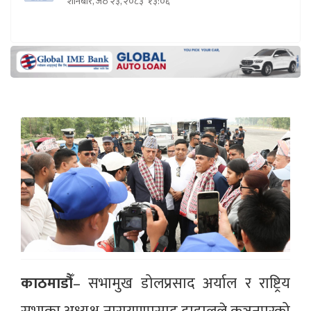
शनिबार, जेठ २३, २०८३
१३:०६
काठमाडौँ
– सभामुख डोलप्रसाद अर्याल र राष्ट्रिय