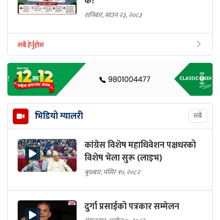
के?
शनिबार, साउन २३, २०८३
सबै हेर्नुहोस
भिडियो ग्यालरी
सबै
कांग्रेस विशेष महाधिवेशन पक्षधरको
विशेष भेला सुरू (लाइभ)
बुधबार, मंसिर १०, २०८२
दुर्गा प्रसाईको पत्रकार सम्मेलन