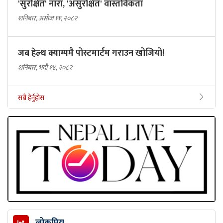
'सुरक्षित' नारा, 'असुरक्षित' वास्तविकता
शनिबार, असोज ११, २०८२
जब हेल्थ क्याम्पमै पोस्टमार्टम गराउन खोजियो!
शनिबार, भदौ १४, २०८२
सबै हेर्नुहोस
लोकप्रिय