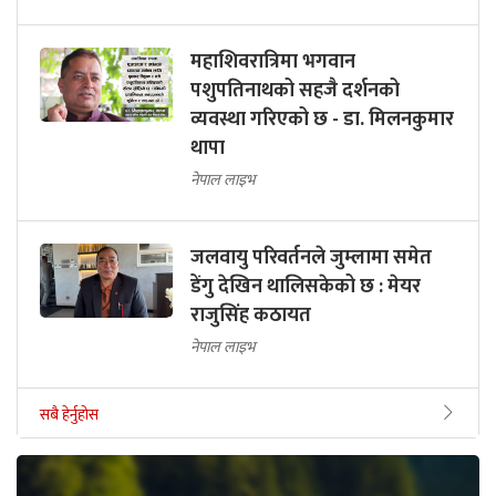
महाशिवरात्रिमा भगवान
पशुपतिनाथको सहजै दर्शनको
व्यवस्था गरिएको छ - डा. मिलनकुमार
थापा
नेपाल लाइभ
जलवायु परिवर्तनले जुम्लामा समेत
डेंगु देखिन थालिसकेको छ : मेयर
राजुसिंह कठायत
नेपाल लाइभ
सबै हेर्नुहोस