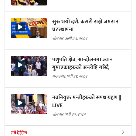
सुरु भयो दशैं, कसरी राख्ने जमरा र
घटस्थापना
सोमबार, असोज ६, २०८२
पशुपति क्षेत्र, आन्दोलनमा ज्यान
गुमाएकाहरुको अन्त्येष्टि गरिदै
मंगलबार, भदौ ३१, २०८२
नवनियुक्त मन्त्रीहरुको सपथ ग्रहण ||
LIVE
सोमबार, भदौ ३०, २०८२
सबै हेर्नुहोस