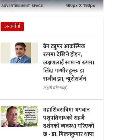
अन्तर्वार्ता
ब्रेन ट्युमर आकस्मिक
रुपमा देखिने होइन,
लक्षणलाई सामान्य रुपमा
लिँदा गम्भीर हुन्छः डा
राजीव झा, न्युरोसर्जन
लक्ष्मी चौलागाईं
महाशिवरात्रिमा भगवान
पशुपतिनाथको सहजै
दर्शनको व्यवस्था गरिएको
छ - डा. मिलनकुमार थापा