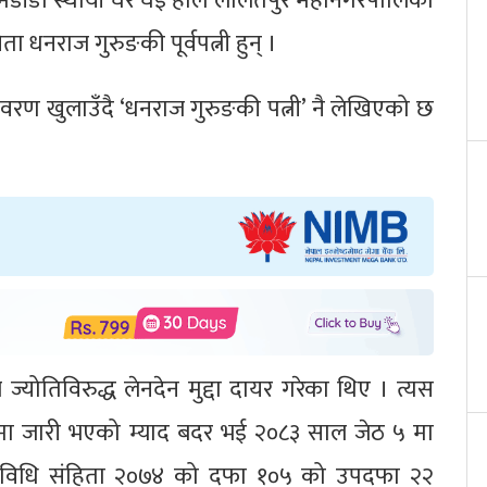
लामडाँडा स्थायी घर घई हाल ललितपुर महानगरपालिका
ेता धनराज गुरुङकी पूर्वपत्नी हुन् ।
रण खुलाउँदै ‘धनराज गुरुङकी पत्नी’ नै लेखिएको छ
्योतिविरुद्ध लेनदेन मुद्दा दायर गरेका थिए । त्यस
मा जारी भएको म्याद बदर भई २०८३ साल जेठ ५ मा
्यविधि संहिता २०७४ को दफा १०५ को उपदफा २२