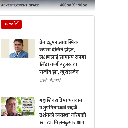
अन्तर्वार्ता
ब्रेन ट्युमर आकस्मिक
रुपमा देखिने होइन,
लक्षणलाई सामान्य रुपमा
लिँदा गम्भीर हुन्छः डा
राजीव झा, न्युरोसर्जन
लक्ष्मी चौलागाईं
महाशिवरात्रिमा भगवान
पशुपतिनाथको सहजै
दर्शनको व्यवस्था गरिएको
छ - डा. मिलनकुमार थापा