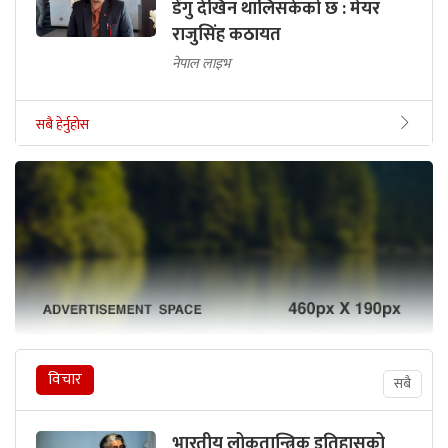
डेंगु देखिन थालिसकेको छ : मेयर
राजुसिंह कठायत
नेपाल लाइभ
सबै हेर्नुहोस
विचार
सबै
भारतीय लोकतान्त्रिक इतिहासको