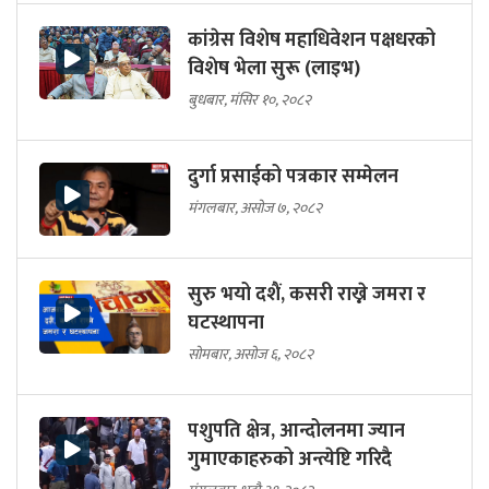
कांग्रेस विशेष महाधिवेशन पक्षधरको
विशेष भेला सुरू (लाइभ)
बुधबार, मंसिर १०, २०८२
दुर्गा प्रसाईको पत्रकार सम्मेलन
मंगलबार, असोज ७, २०८२
सुरु भयो दशैं, कसरी राख्ने जमरा र
घटस्थापना
सोमबार, असोज ६, २०८२
पशुपति क्षेत्र, आन्दोलनमा ज्यान
गुमाएकाहरुको अन्त्येष्टि गरिदै