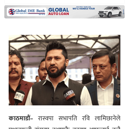
काठमाडौं–
रास्वपा सभापति रवि लामिछानेले