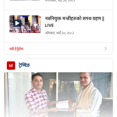
मंगलबार, भदौ ३१, २०८२
नवनियुक्त मन्त्रीहरुको सपथ ग्रहण ||
LIVE
सोमबार, भदौ ३०, २०८२
सबै हेर्नुहोस
ट्रेण्डिङ