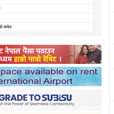
ै
यो सचेत