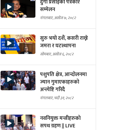
दुर्गा प्रसाईको पत्रकार
सम्मेलन
मंगलबार, असोज ७, २०८२
सुरु भयो दशैं, कसरी राख्ने
जमरा र घटस्थापना
सोमबार, असोज ६, २०८२
पशुपति क्षेत्र, आन्दोलनमा
ज्यान गुमाएकाहरुको
अन्त्येष्टि गरिदै
मंगलबार, भदौ ३१, २०८२
नवनियुक्त मन्त्रीहरुको
सपथ ग्रहण || LIVE