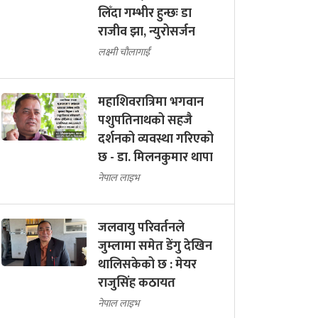
लिँदा गम्भीर हुन्छः डा
राजीव झा, न्युरोसर्जन
लक्ष्मी चौलागाईं
महाशिवरात्रिमा भगवान
पशुपतिनाथको सहजै
दर्शनको व्यवस्था गरिएको
छ - डा. मिलनकुमार थापा
नेपाल लाइभ
जलवायु परिवर्तनले
जुम्लामा समेत डेंगु देखिन
थालिसकेको छ : मेयर
राजुसिंह कठायत
नेपाल लाइभ