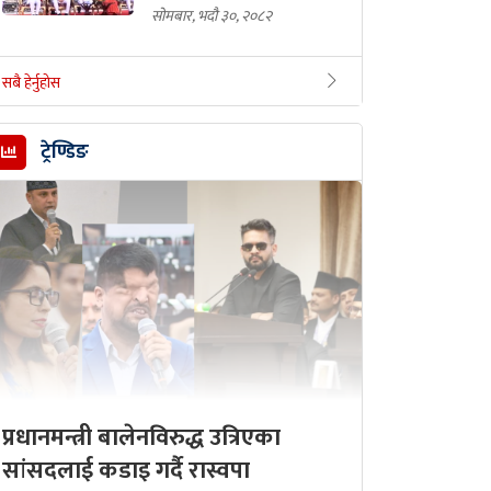
सोमबार, भदौ ३०, २०८२
सबै हेर्नुहोस
ट्रेण्डिङ
प्रधानमन्त्री बालेनविरुद्ध उत्रिएका
सांसदलाई कडाइ गर्दै रास्वपा