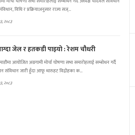
ामी मोर्चा घोषणा सभा समारोहलाई सम्बोधन गर्दै अध्यक्ष यादवले संविधान
विधान, विधि र प्रक्रियाअनुसार राज्य सञ्...
२३, २०८३
ाग्दा जेल र हतकडी पाइयो : रेशम चौधरी
डौंमा आयोजित अग्रगामी मोर्चा घोषणा सभा समारोहलाई सम्बोधन गर्दै
ान संविधान जारी हुँदा आफू थारुहट विद्रोहका क...
२३, २०८३