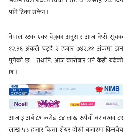
अंकमाथिले बढेको थियो । तर, यो उत्साह एक दिन
पनि टिक्न सकेन ।
नेपाल स्टक एक्सचेञ्जका अनुसार आज नेप्से सूचक
१२.३६ अंकले घट्दै २ हजार ७४२.११ अंकमा झर्न
पुगेको छ । तथापि, आज कारोबार भने केही बढेको
छ ।
आज ३ अर्ब ८९ करोड ८४ लाख रुपैयाँ बराबरका ८९
लाख ५५ हजार कित्ता शेयर दोस्रो बजारमा किनबेच