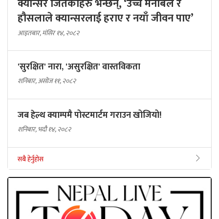
क्यान्सर जितेकाहरु भन्छन्, ‘उच्च मनोबल र
हौसलाले क्यान्सरलाई हराए र नयाँ जीवन पाए’
आइतबार, मंसिर १४, २०८२
'सुरक्षित' नारा, 'असुरक्षित' वास्तविकता
शनिबार, असोज ११, २०८२
जब हेल्थ क्याम्पमै पोस्टमार्टम गराउन खोजियो!
शनिबार, भदौ १४, २०८२
सबै हेर्नुहोस