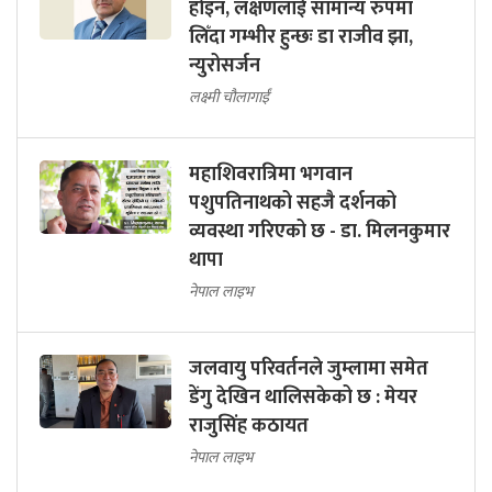
होइन, लक्षणलाई सामान्य रुपमा
लिँदा गम्भीर हुन्छः डा राजीव झा,
न्युरोसर्जन
लक्ष्मी चौलागाईं
महाशिवरात्रिमा भगवान
पशुपतिनाथको सहजै दर्शनको
व्यवस्था गरिएको छ - डा. मिलनकुमार
थापा
नेपाल लाइभ
जलवायु परिवर्तनले जुम्लामा समेत
डेंगु देखिन थालिसकेको छ : मेयर
राजुसिंह कठायत
नेपाल लाइभ