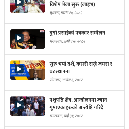
विशेष भेला सुरू (लाइभ)
बुधबार, मंसिर १०, २०८२
दुर्गा प्रसाईको पत्रकार सम्मेलन
मंगलबार, असोज ७, २०८२
सुरु भयो दशैं, कसरी राख्ने जमरा र
घटस्थापना
सोमबार, असोज ६, २०८२
पशुपति क्षेत्र, आन्दोलनमा ज्यान
गुमाएकाहरुको अन्त्येष्टि गरिदै
मंगलबार, भदौ ३१, २०८२