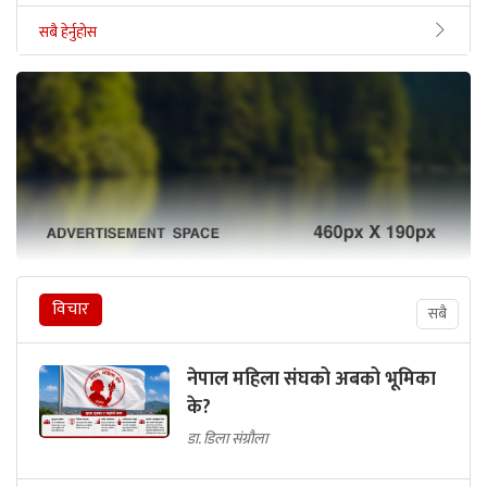
सबै हेर्नुहोस
विचार
सबै
नेपाल महिला संघको अबको भूमिका
के?
डा. डिला संग्रौला