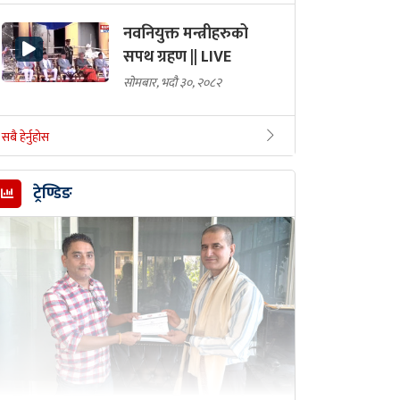
नवनियुक्त मन्त्रीहरुको
सपथ ग्रहण || LIVE
सोमबार, भदौ ३०, २०८२
सबै हेर्नुहोस
ट्रेण्डिङ