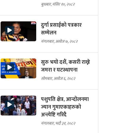
बुधबार, मंसिर १०, २०८२
दुर्गा प्रसाईको पत्रकार
सम्मेलन
मंगलबार, असोज ७, २०८२
सुरु भयो दशैं, कसरी राख्ने
जमरा र घटस्थापना
सोमबार, असोज ६, २०८२
पशुपति क्षेत्र, आन्दोलनमा
ज्यान गुमाएकाहरुको
अन्त्येष्टि गरिदै
मंगलबार, भदौ ३१, २०८२