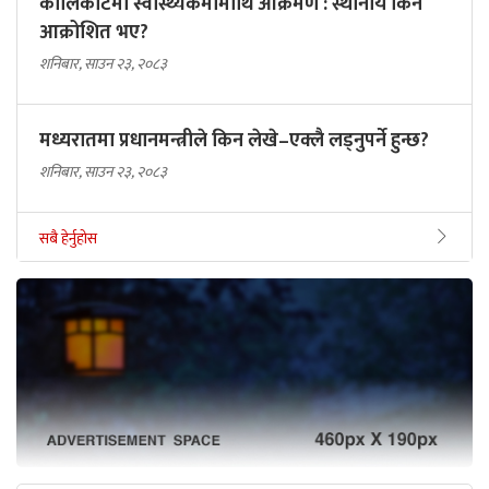
कालिकोटमा स्वास्थ्यकर्मीमाथि आक्रमण : स्थानीय किन
आक्रोशित भए?
शनिबार, साउन २३, २०८३
मध्यरातमा प्रधानमन्त्रीले किन लेखे–एक्लै लड्नुपर्ने हुन्छ?
शनिबार, साउन २३, २०८३
सबै हेर्नुहोस