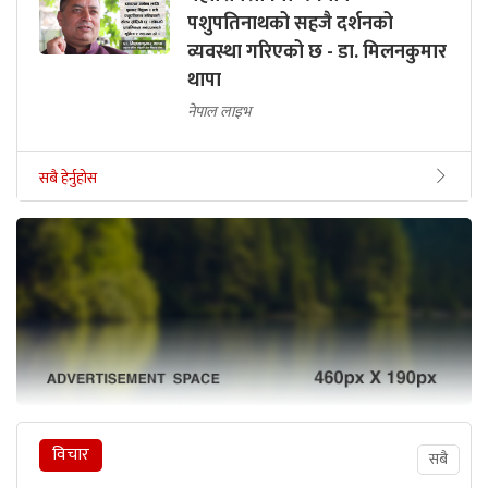
पशुपतिनाथको सहजै दर्शनको
व्यवस्था गरिएको छ - डा. मिलनकुमार
थापा
नेपाल लाइभ
सबै हेर्नुहोस
विचार
सबै