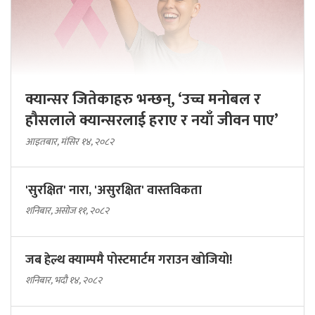
क्यान्सर जितेकाहरु भन्छन्, ‘उच्च मनोबल र
हौसलाले क्यान्सरलाई हराए र नयाँ जीवन पाए’
आइतबार, मंसिर १४, २०८२
'सुरक्षित' नारा, 'असुरक्षित' वास्तविकता
शनिबार, असोज ११, २०८२
जब हेल्थ क्याम्पमै पोस्टमार्टम गराउन खोजियो!
शनिबार, भदौ १४, २०८२