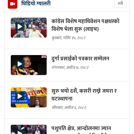
भिडियो ग्यालरी
सबै
कांग्रेस विशेष महाधिवेशन पक्षधरको
विशेष भेला सुरू (लाइभ)
बुधबार, मंसिर १०, २०८२
दुर्गा प्रसाईको पत्रकार सम्मेलन
मंगलबार, असोज ७, २०८२
सुरु भयो दशैं, कसरी राख्ने जमरा र
घटस्थापना
सोमबार, असोज ६, २०८२
पशुपति क्षेत्र, आन्दोलनमा ज्यान