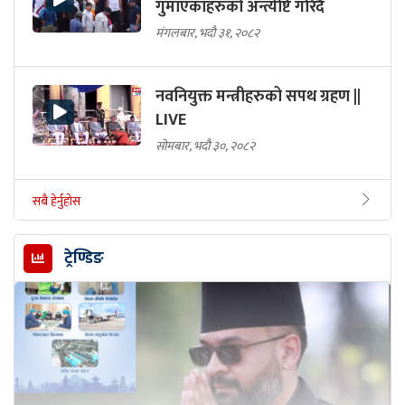
गुमाएकाहरुको अन्त्येष्टि गरिदै
मंगलबार, भदौ ३१, २०८२
नवनियुक्त मन्त्रीहरुको सपथ ग्रहण ||
LIVE
सोमबार, भदौ ३०, २०८२
सबै हेर्नुहोस
ट्रेण्डिङ