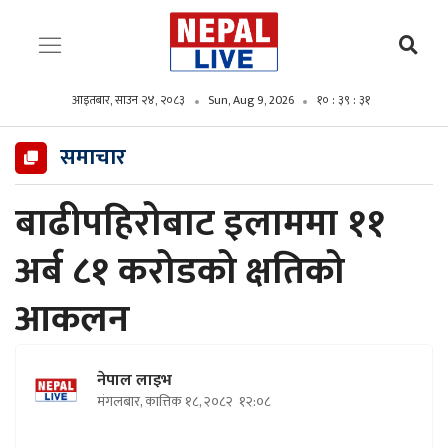
आइतबार, साउन २४, २०८३
Sun, Aug 9, 2026
१० : ३९ : ३३
समाचार
बाढीपहिरोबाट इलाममा ११
अर्ब ८१ करोडको क्षतिको
आकलन
नेपाल लाइभ
मंगलबार, कात्तिक १८, २०८२
१२:०८