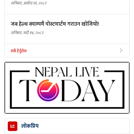
शनिबार, असोज ११, २०८२
जब हेल्थ क्याम्पमै पोस्टमार्टम गराउन खोजियो!
शनिबार, भदौ १४, २०८२
सबै हेर्नुहोस
लोकप्रिय