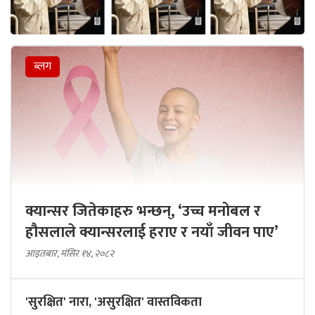
ब्लग
क्यान्सर जितेकाहरु भन्छन्, ‘उच्च मनोबल र
हौसलाले क्यान्सरलाई हराए र नयाँ जीवन पाए’
आइतबार, मंसिर १४, २०८२
'सुरक्षित' नारा, 'असुरक्षित' वास्तविकता