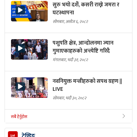
सुरु भयो दशैं, कसरी राख्ने जमरा र
घटस्थापना
सोमबार, असोज ६, २०८२
पशुपति क्षेत्र, आन्दोलनमा ज्यान
गुमाएकाहरुको अन्त्येष्टि गरिदै
मंगलबार, भदौ ३१, २०८२
नवनियुक्त मन्त्रीहरुको सपथ ग्रहण ||
LIVE
सोमबार, भदौ ३०, २०८२
सबै हेर्नुहोस
ट्रेण्डिङ