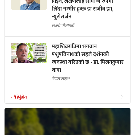
होइन, लक्षणलाई सामान्य रुपमा
लिँदा गम्भीर हुन्छः डा राजीव झा,
न्युरोसर्जन
लक्ष्मी चौलागाईं
महाशिवरात्रिमा भगवान
पशुपतिनाथको सहजै दर्शनको
व्यवस्था गरिएको छ - डा. मिलनकुमार
थापा
नेपाल लाइभ
सबै हेर्नुहोस