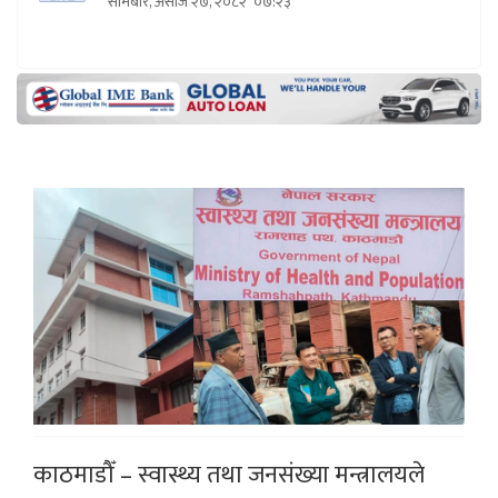
सोमबार, असोज २७, २०८२
०७:२३
काठमाडौँ – स्वास्थ्य तथा जनसंख्या मन्त्रालयले