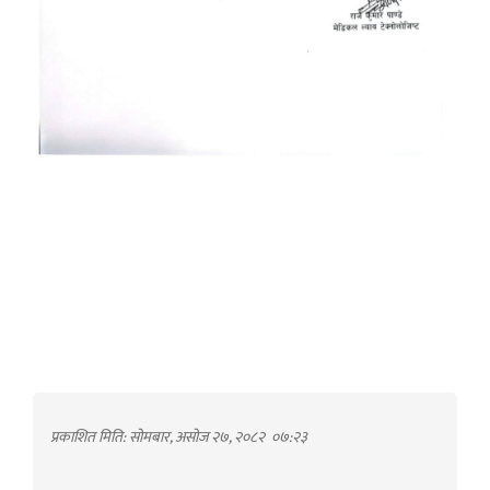
प्रकाशित मिति: सोमबार, असोज २७, २०८२
०७:२३