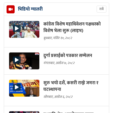
भिडियो ग्यालरी
सबै
कांग्रेस विशेष महाधिवेशन पक्षधरको
विशेष भेला सुरू (लाइभ)
बुधबार, मंसिर १०, २०८२
दुर्गा प्रसाईको पत्रकार सम्मेलन
मंगलबार, असोज ७, २०८२
सुरु भयो दशैं, कसरी राख्ने जमरा र
घटस्थापना
सोमबार, असोज ६, २०८२