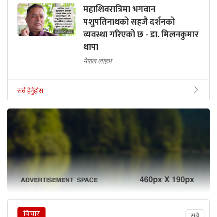
महाशिवरात्रिमा भगवान
पशुपतिनाथको सहजै दर्शनको
व्यवस्था गरिएको छ - डा. मिलनकुमार
थापा
नेपाल लाइभ
सबै हेर्नुहोस
विचार
सबै