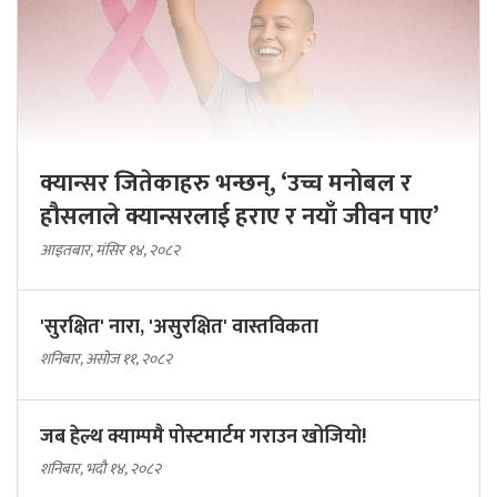
क्यान्सर जितेकाहरु भन्छन्, ‘उच्च मनोबल र
हौसलाले क्यान्सरलाई हराए र नयाँ जीवन पाए’
आइतबार, मंसिर १४, २०८२
'सुरक्षित' नारा, 'असुरक्षित' वास्तविकता
शनिबार, असोज ११, २०८२
जब हेल्थ क्याम्पमै पोस्टमार्टम गराउन खोजियो!
शनिबार, भदौ १४, २०८२