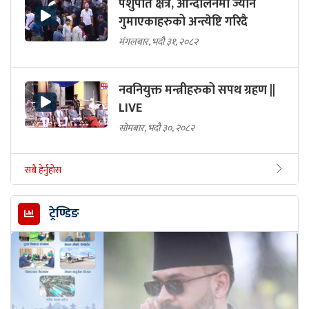
पशुपति क्षेत्र, आन्दोलनमा ज्यान
गुमाएकाहरुको अन्त्येष्टि गरिदै
मंगलबार, भदौ ३१, २०८२
नवनियुक्त मन्त्रीहरुको सपथ ग्रहण ||
LIVE
सोमबार, भदौ ३०, २०८२
सबै हेर्नुहोस
ट्रेण्डिङ