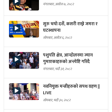
मंगलबार, असोज ७, २०८२
सुरु भयो दशैं, कसरी राख्ने जमरा र
घटस्थापना
सोमबार, असोज ६, २०८२
पशुपति क्षेत्र, आन्दोलनमा ज्यान
गुमाएकाहरुको अन्त्येष्टि गरिदै
मंगलबार, भदौ ३१, २०८२
नवनियुक्त मन्त्रीहरुको सपथ ग्रहण ||
LIVE
सोमबार, भदौ ३०, २०८२