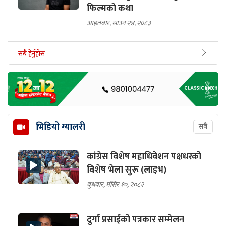
फिल्मको कथा
आइतबार, साउन २४, २०८३
सबै हेर्नुहोस
भिडियो ग्यालरी
सबै
कांग्रेस विशेष महाधिवेशन पक्षधरको
विशेष भेला सुरू (लाइभ)
बुधबार, मंसिर १०, २०८२
दुर्गा प्रसाईको पत्रकार सम्मेलन