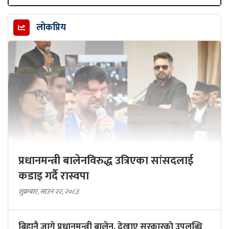
लोकप्रिय
प्रधानमन्त्री बालेनविरुद्ध उत्रिएका सांसदलाई
कडाइ गर्दै रास्वपा
शुक्रबार, साउन २२, २०८३
बिहानै जागे प्रधानमन्त्री बालेन, देखाए सरकारकाे उपलब्धि