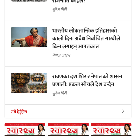
राजनीति कहिले?
सुरेश गिरी
भारतीय लोकतान्त्रिक इतिहासको
कालो दिन: अवैध निर्वाचित गान्धीले
किन लगाइन् आपतकाल
नेपाल लाइभ
रावणका दश शिर र नेपालको शासन
प्रणाली: एकल सोचले देश बन्दैन
सुरेश गिरी
सबै हेर्नुहोस