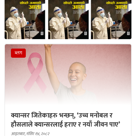
ब्लग
क्यान्सर जितेकाहरु भन्छन्, ‘उच्च मनोबल र
हौसलाले क्यान्सरलाई हराए र नयाँ जीवन पाए’
आइतबार, मंसिर १४, २०८२