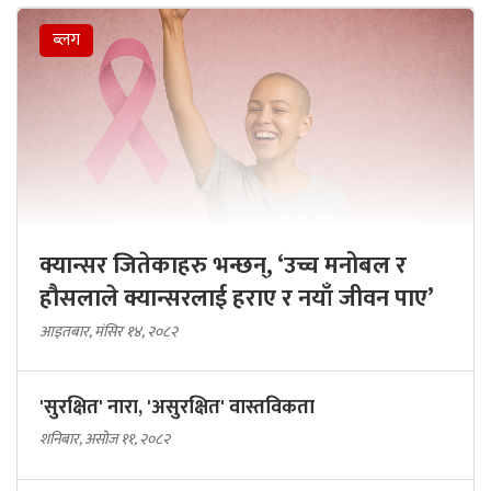
ब्लग
क्यान्सर जितेकाहरु भन्छन्, ‘उच्च मनोबल र
हौसलाले क्यान्सरलाई हराए र नयाँ जीवन पाए’
आइतबार, मंसिर १४, २०८२
'सुरक्षित' नारा, 'असुरक्षित' वास्तविकता
शनिबार, असोज ११, २०८२