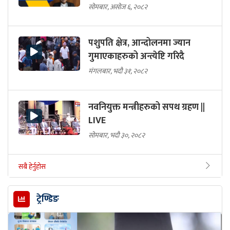
सोमबार, असोज ६, २०८२
पशुपति क्षेत्र, आन्दोलनमा ज्यान
गुमाएकाहरुको अन्त्येष्टि गरिदै
मंगलबार, भदौ ३१, २०८२
नवनियुक्त मन्त्रीहरुको सपथ ग्रहण ||
LIVE
सोमबार, भदौ ३०, २०८२
सबै हेर्नुहोस
ट्रेण्डिङ