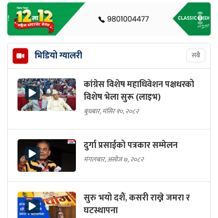
भिडियो ग्यालरी
सबै
कांग्रेस विशेष महाधिवेशन पक्षधरको
विशेष भेला सुरू (लाइभ)
बुधबार, मंसिर १०, २०८२
दुर्गा प्रसाईको पत्रकार सम्मेलन
मंगलबार, असोज ७, २०८२
सुरु भयो दशैं, कसरी राख्ने जमरा र
घटस्थापना