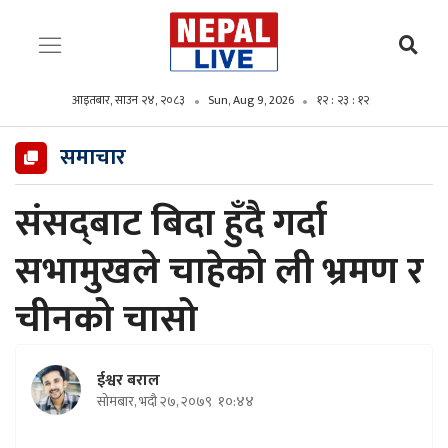
आइतबार, साउन २४, २०८३
Sun, Aug 9, 2026
१२ : २३ : १४
समाचार
संसद्‌बाट बिदा हुँदै गर्दा
सभामुखले चाहेको ली भ्रमण र
चीनको चासो
ईश्वर बराल
सोमबार, भदौ २७, २०७९
१०:४४