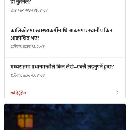
डा नुतनले?
आइतबार, साउन २४, २०८३
कालिकोटमा स्वास्थ्यकर्मीमाथि आक्रमण : स्थानीय किन
आक्रोशित भए?
शनिबार, साउन २३, २०८३
मध्यरातमा प्रधानमन्त्रीले किन लेखे–एक्लै लड्नुपर्ने हुन्छ?
शनिबार, साउन २३, २०८३
सबै हेर्नुहोस