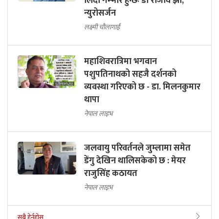
लिँदा गम्भीर हुन्छः डा राजीव झा,
न्युरोसर्जन
लक्ष्मी चौलागाईं
महाशिवरात्रिमा भगवान
पशुपतिनाथको सहजै दर्शनको
व्यवस्था गरिएको छ - डा. मिलनकुमार
थापा
नेपाल लाइभ
जलवायु परिवर्तनले जुम्लामा समेत
डेंगु देखिन थालिसकेको छ : मेयर
राजुसिंह कठायत
नेपाल लाइभ
सबै हेर्नुहोस