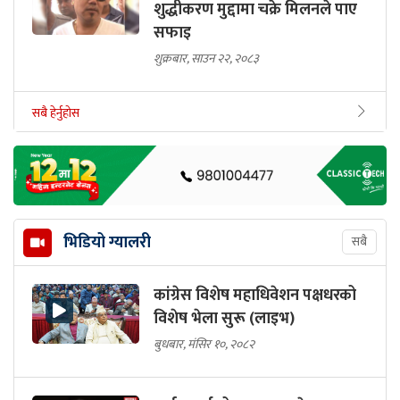
शुद्धीकरण मुद्दामा चक्रे मिलनले पाए
सफाइ
शुक्रबार, साउन २२, २०८३
सबै हेर्नुहोस
भिडियो ग्यालरी
सबै
कांग्रेस विशेष महाधिवेशन पक्षधरको
विशेष भेला सुरू (लाइभ)
बुधबार, मंसिर १०, २०८२