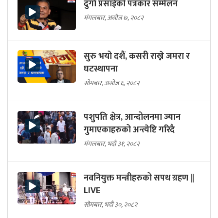
दुर्गा प्रसाईको पत्रकार सम्मेलन
मंगलबार, असोज ७, २०८२
सुरु भयो दशैं, कसरी राख्ने जमरा र
घटस्थापना
सोमबार, असोज ६, २०८२
पशुपति क्षेत्र, आन्दोलनमा ज्यान
गुमाएकाहरुको अन्त्येष्टि गरिदै
मंगलबार, भदौ ३१, २०८२
नवनियुक्त मन्त्रीहरुको सपथ ग्रहण ||
LIVE
सोमबार, भदौ ३०, २०८२