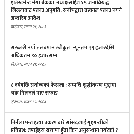
इन्भेस्टमेन्ट मेगा बैंकका अध्यक्षसहित १५ जनाविरुद्ध
जिल्लाबाट पक्राउ अनुमति, सर्वोचद्वारा तत्काल पक्राउ नगर्न
अन्तरिम आदेश
बिहीबार, साउन २१, २०८३
सरकारी नयाँ तलबमान स्वीकृत- न्यूनतम २९ हजारदेखि
अधिकतम ९० हजारसम्म
बिहीबार, साउन २१, २०८३
८ वर्षपछि सर्वोच्चको फैसला : सम्पत्ति शुद्धीकरण मुद्दामा
चक्रे मिलनले पाए सफाइ
शुक्रबार, साउन २२, २०८३
निर्मला पन्त हत्या प्रकरणबारे सांसदलाई गृहमन्त्रीको
प्रतिप्रश्न: तपाईंहरु सत्तामा हुँदा किन अनुसन्धान नगरेको ?