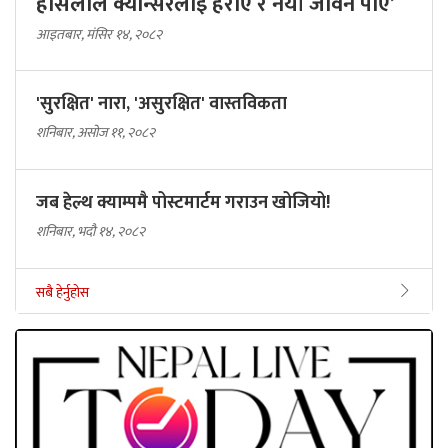
हौसलाले क्यान्सरलाई हराए र नयाँ जीवन पाए’
आइतबार, मंसिर १४, २०८२
'सुरक्षित' नारा, 'असुरक्षित' वास्तविकता
शनिबार, असोज ११, २०८२
जब हेल्थ क्याम्पमै पोस्टमार्टम गराउन खोजियो!
शनिबार, भदौ १४, २०८२
सबै हेर्नुहोस