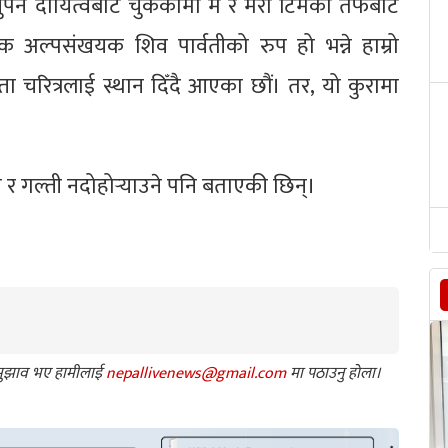
्नुपर्ने दायित्वबाट चुकेकोमा म र मेरो टिमको तर्फबाट
िक अल्पसंखयक शिव पार्वतीको रुप हो भन्ने हाम्रो
ा चरित्रलाई स्थान दिँदै आएका छौं। तर, यो कुरामा
र गल्ती नदोहोर्‍याउने पनि बताएकी छिन्।
ा सुझाव भए हामीलाई
nepallivenews@gmail.com
मा पठाउनु होला।