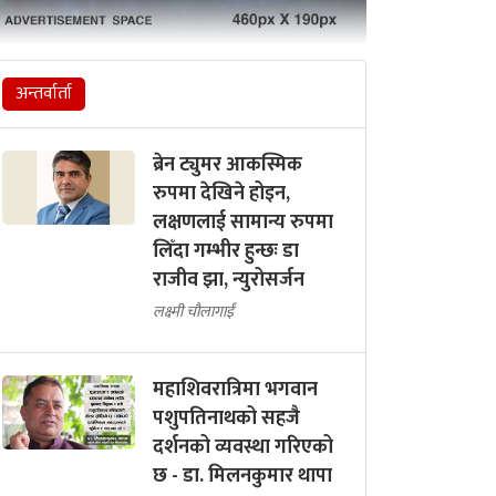
अन्तर्वार्ता
ब्रेन ट्युमर आकस्मिक
रुपमा देखिने होइन,
लक्षणलाई सामान्य रुपमा
लिँदा गम्भीर हुन्छः डा
राजीव झा, न्युरोसर्जन
लक्ष्मी चौलागाईं
महाशिवरात्रिमा भगवान
पशुपतिनाथको सहजै
दर्शनको व्यवस्था गरिएको
छ - डा. मिलनकुमार थापा