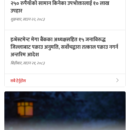
२५० रुपैयाँको सामान किनेका उपभोक्तालाई १० लाख
उपहार
शुक्रबार, साउन २२, २०८३
इन्भेस्टमेन्ट मेगा बैंकका अध्यक्षसहित १५ जनाविरुद्ध
जिल्लाबाट पक्राउ अनुमति, सर्वोचद्वारा तत्काल पक्राउ नगर्न
अन्तरिम आदेश
बिहीबार, साउन २१, २०८३
सबै हेर्नुहोस