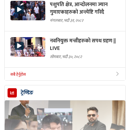
पशुपति क्षेत्र, आन्दोलनमा ज्यान
गुमाएकाहरुको अन्त्येष्टि गरिदै
मंगलबार, भदौ ३१, २०८२
नवनियुक्त मन्त्रीहरुको सपथ ग्रहण ||
LIVE
सोमबार, भदौ ३०, २०८२
सबै हेर्नुहोस
ट्रेण्डिङ