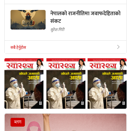
नेपालको राजनीतिमा जवाफदेहिताको
संकट
सुरेश गिरी
सबै हेर्नुहोस
ब्लग