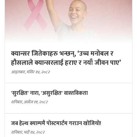
क्यान्सर जितेकाहरु भन्छन्, ‘उच्च मनोबल र
हौसलाले क्यान्सरलाई हराए र नयाँ जीवन पाए’
आइतबार, मंसिर १४, २०८२
'सुरक्षित' नारा, 'असुरक्षित' वास्तविकता
शनिबार, असोज ११, २०८२
जब हेल्थ क्याम्पमै पोस्टमार्टम गराउन खोजियो!
शनिबार, भदौ १४, २०८२