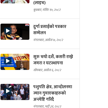
(लाइभ)
बुधबार, मंसिर १०, २०८२
दुर्गा प्रसाईको पत्रकार
सम्मेलन
मंगलबार, असोज ७, २०८२
सुरु भयो दशैं, कसरी राख्ने
जमरा र घटस्थापना
सोमबार, असोज ६, २०८२
पशुपति क्षेत्र, आन्दोलनमा
ज्यान गुमाएकाहरुको
अन्त्येष्टि गरिदै
मंगलबार, भदौ ३१, २०८२