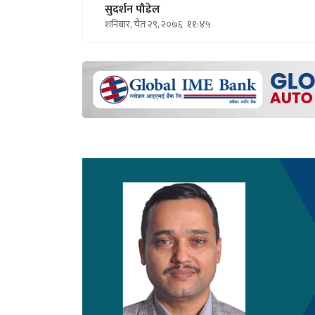
सुदर्शन पौडेल
शनिबार, चैत २९, २०७६
११:४५