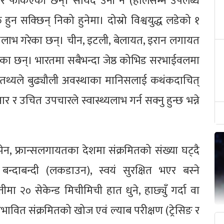
र फर्किएकी छन्। सायद उनी नै (हालसम्म उपलब्ध
हुन सक्छिन् निको हुनेमा। दोस्रो विश्वयुद्ध लडेको १
थ्य‍लाभ गरेका छन्। चीन, इटली, बेलायत, इरान लगायत
का छन्। भारतमा सबैभन्दा जेष्ठ कोभिड सरभाईवलमा
 तथ्यले बुढ्यौली अवस्थाका मानिसलाई कथंकदाचित्
र र उचित उपचारले स्वास्थ्यलाभ गर्न सक्नु हुन्छ भन्ने
पेन, फ्रान्सलगायतका देशमा संक्रमितको संख्या घट्दै
ाबन्दी (लकडाउन), स्वयं सुरक्षित भएर बस्ने
मा २० सेकेन्ड मिचीमिची हात धुने, हाछ्युँ गर्दा वा
ंभावित संक्रमितको खोज एवं ल्याब परीक्षण (ट्रेसिङ र