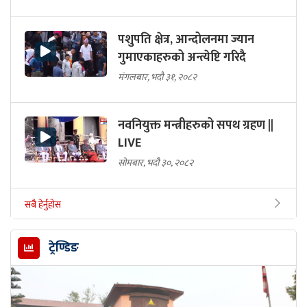
पशुपति क्षेत्र, आन्दोलनमा ज्यान
गुमाएकाहरुको अन्त्येष्टि गरिदै
मंगलबार, भदौ ३१, २०८२
नवनियुक्त मन्त्रीहरुको सपथ ग्रहण ||
LIVE
सोमबार, भदौ ३०, २०८२
सबै हेर्नुहोस
ट्रेण्डिङ