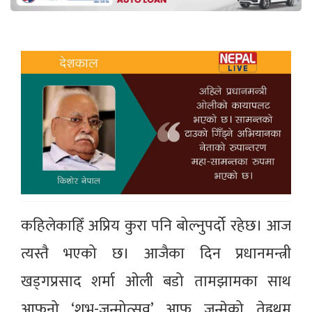
कहिलेकाहिँ अप्रिय कुरा पनि बोल्नुपर्दो रहेछ। आज
त्यस्तै भएको छ। आजैका दिन प्रधानमन्त्री
खड्गप्रसाद शर्मा ओली बडो तामझामका साथ
आफनो ‘शुभ-जन्मोत्सव’ आफू जन्मेको तेह्रथुम