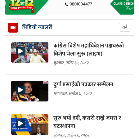
भिडियो ग्यालरी
सबै
कांग्रेस विशेष महाधिवेशन पक्षधरको
विशेष भेला सुरू (लाइभ)
बुधबार, मंसिर १०, २०८२
दुर्गा प्रसाईको पत्रकार सम्मेलन
मंगलबार, असोज ७, २०८२
सुरु भयो दशैं, कसरी राख्ने जमरा र
घटस्थापना
सोमबार, असोज ६, २०८२