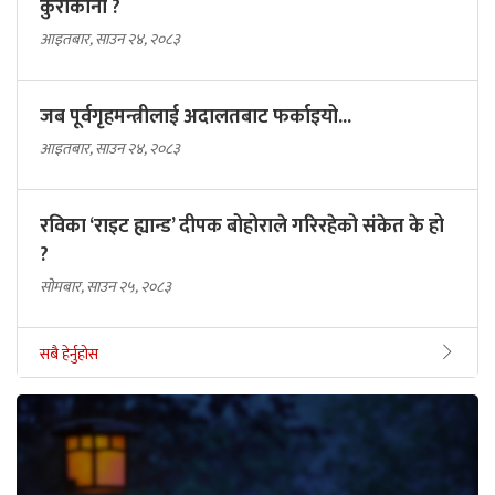
कुराकानी ?
आइतबार, साउन २४, २०८३
जब पूर्वगृहमन्त्रीलाई अदालतबाट फर्काइयो...
आइतबार, साउन २४, २०८३
रविका ‘राइट ह्यान्ड’ दीपक बोहोराले गरिरहेको संकेत के हो
?
सोमबार, साउन २५, २०८३
सबै हेर्नुहोस