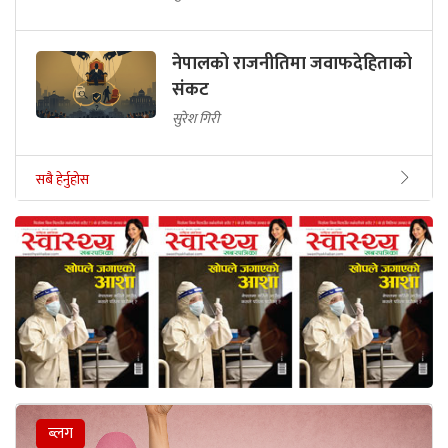
नेपालको राजनीतिमा जवाफदेहिताको
संकट
सुरेश गिरी
सबै हेर्नुहोस
ब्लग