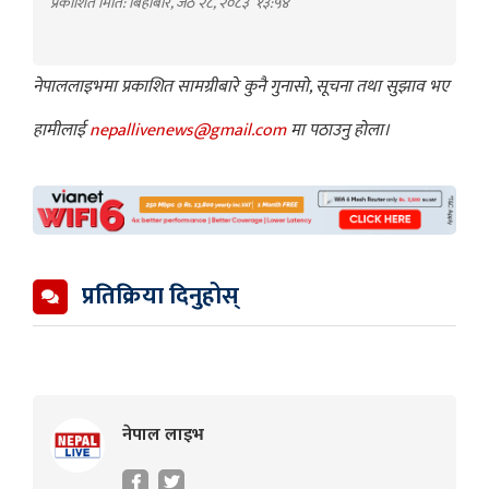
प्रकाशित मिति: बिहीबार, जेठ २८, २०८३
१३:५४
नेपाललाइभमा प्रकाशित सामग्रीबारे कुनै गुनासो, सूचना तथा सुझाव भए
हामीलाई
nepallivenews@gmail.com
मा पठाउनु होला।
प्रतिक्रिया दिनुहोस्
नेपाल लाइभ