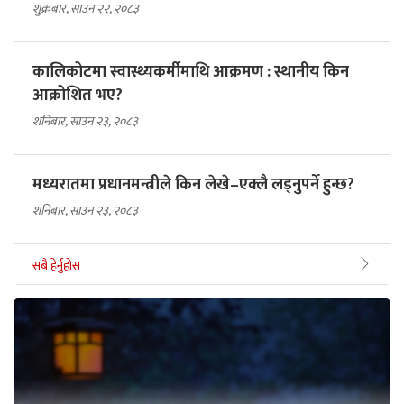
शुक्रबार, साउन २२, २०८३
कालिकोटमा स्वास्थ्यकर्मीमाथि आक्रमण : स्थानीय किन
आक्रोशित भए?
शनिबार, साउन २३, २०८३
मध्यरातमा प्रधानमन्त्रीले किन लेखे–एक्लै लड्नुपर्ने हुन्छ?
शनिबार, साउन २३, २०८३
सबै हेर्नुहोस