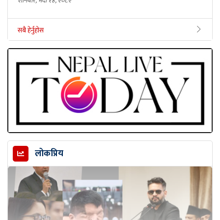
शनिबार, भदौ १४, २०८२
सबै हेर्नुहोस
लोकप्रिय