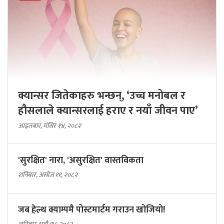
क्यान्सर जितेकाहरु भन्छन्, ‘उच्च मनोबल र
हौसलाले क्यान्सरलाई हराए र नयाँ जीवन पाए’
आइतबार, मंसिर १४, २०८२
'सुरक्षित' नारा, 'असुरक्षित' वास्तविकता
शनिबार, असोज ११, २०८२
जब हेल्थ क्याम्पमै पोस्टमार्टम गराउन खोजियो!