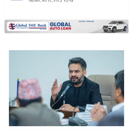
बिहीबार, जेठ २८, २०८३
१३:५४