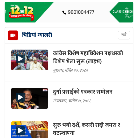
भिडियो ग्यालरी
सबै
कांग्रेस विशेष महाधिवेशन पक्षधरको
विशेष भेला सुरू (लाइभ)
बुधबार, मंसिर १०, २०८२
दुर्गा प्रसाईको पत्रकार सम्मेलन
मंगलबार, असोज ७, २०८२
सुरु भयो दशैं, कसरी राख्ने जमरा र
घटस्थापना