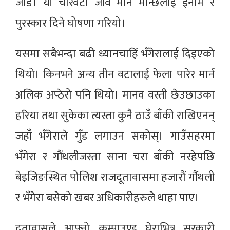
जोडे। यी चारवटा जीव मार्ने मान्छेलाई इनाम र
पुरस्कार दिने घोषणा गरियो।
यसमा सबैभन्दा बढी ध्यानचाहिँ भँगेरालाई दिइएको
थियो। किनभने अन्य तीन वटालाई फेला पारेर मार्न
अलिक अप्ठेरो पनि थियो। मानव वस्ती छेउछाउका
हरिया तथा सुकेका त्यस्ता कुनै ठाउँ बाँकी राखिएनन्
जहाँ भँगेराले गुँड लगाउन सकोस्। गाउँसहरमा
भँगेरा र गौंथलीजस्ता साना चरा बाँकी नरहेपछि
बेइजिङस्थित पोलिश राजदूतावासमा हजारौं गौंथली
र भँगेरा बसेको खबर अधिकारीहरुले थाहा पाए।
दूतावासले आफ्नो कम्पाउण्ड घेराभित्र सरकारी