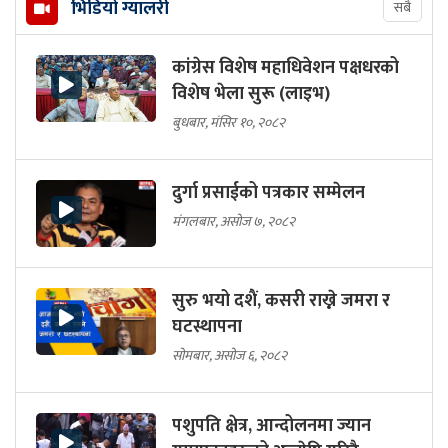
भिडियो ग्यालरी
सबै
कांग्रेस विशेष महाधिवेशन पक्षधरको
विशेष भेला सुरू (लाइभ)
बुधबार, मंसिर १०, २०८२
दुर्गा प्रसाईको पत्रकार सम्मेलन
मंगलबार, असोज ७, २०८२
सुरु भयो दशैं, कसरी राख्ने जमरा र
घटस्थापना
सोमबार, असोज ६, २०८२
पशुपति क्षेत्र, आन्दोलनमा ज्यान