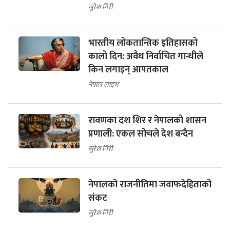
सुरेश गिरी
भारतीय लोकतान्त्रिक इतिहासको
कालो दिन: अवैध निर्वाचित गान्धीले
किन लगाइन् आपतकाल
नेपाल लाइभ
रावणका दश शिर र नेपालको शासन
प्रणाली: एकल सोचले देश बन्दैन
सुरेश गिरी
नेपालको राजनीतिमा जवाफदेहिताको
संकट
सुरेश गिरी