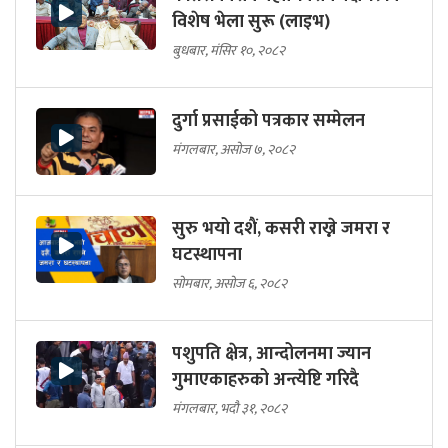
विशेष भेला सुरू (लाइभ)
बुधबार, मंसिर १०, २०८२
दुर्गा प्रसाईको पत्रकार सम्मेलन
मंगलबार, असोज ७, २०८२
सुरु भयो दशैं, कसरी राख्ने जमरा र
घटस्थापना
सोमबार, असोज ६, २०८२
पशुपति क्षेत्र, आन्दोलनमा ज्यान
गुमाएकाहरुको अन्त्येष्टि गरिदै
मंगलबार, भदौ ३१, २०८२