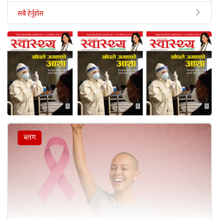
सबै हेर्नुहोस
ब्लग