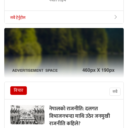
नेपाल लाइभ
सबै हेर्नुहोस
विचार
सबै
नेपालको राजनीति: दलगत
विभाजनभन्दा माथि उठेर जनमुखी
राजनीति कहिले?