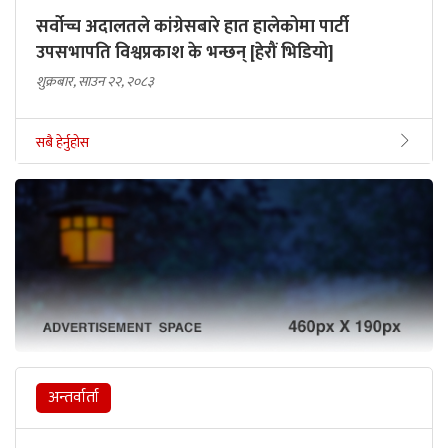
सर्वोच्च अदालतले कांग्रेसबारे हात हालेकोमा पार्टी
उपसभापति विश्वप्रकाश के भन्छन् [हेरौं भिडियो]
शुक्रबार, साउन २२, २०८३
सबै हेर्नुहोस
अन्तर्वार्ता