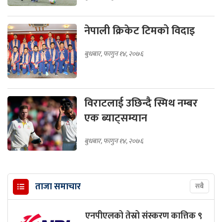
नेपाली क्रिकेट टिमको विदाइ
बुधबार, फागुन १४, २०७६
विराटलाई उछिन्दै स्मिथ नम्बर
एक ब्याट्सम्यान
बुधबार, फागुन १४, २०७६
ताजा समाचार
सबै
एनपीएलको तेस्रो संस्करण कात्तिक ९