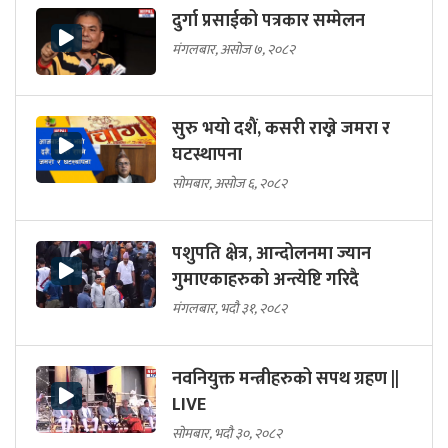
दुर्गा प्रसाईको पत्रकार सम्मेलन
मंगलबार, असोज ७, २०८२
सुरु भयो दशैं, कसरी राख्ने जमरा र
घटस्थापना
सोमबार, असोज ६, २०८२
पशुपति क्षेत्र, आन्दोलनमा ज्यान
गुमाएकाहरुको अन्त्येष्टि गरिदै
मंगलबार, भदौ ३१, २०८२
नवनियुक्त मन्त्रीहरुको सपथ ग्रहण ||
LIVE
सोमबार, भदौ ३०, २०८२