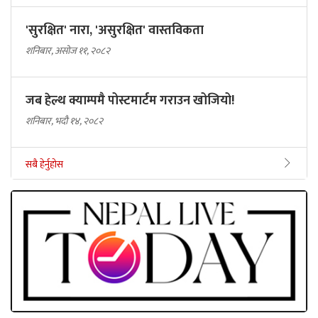
'सुरक्षित' नारा, 'असुरक्षित' वास्तविकता
शनिबार, असोज ११, २०८२
जब हेल्थ क्याम्पमै पोस्टमार्टम गराउन खोजियो!
शनिबार, भदौ १४, २०८२
सबै हेर्नुहोस