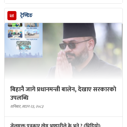
ट्रेण्डिङ
बिहानै जागे प्रधानमन्त्री बालेन, देखाए सरकारकाे
उपलब्धि
शनिबार, साउन २३, २०८३
जेलमुक्त पत्रकार खेम भण्डारीले के भने ? (भिडियो)