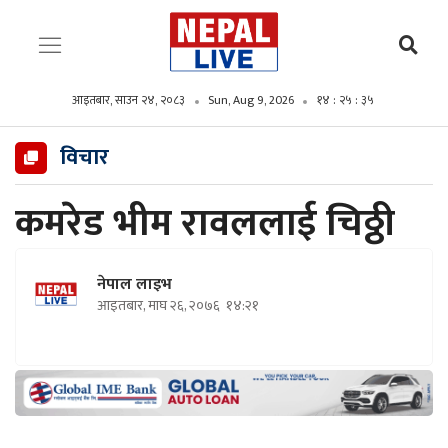
आइतबार, साउन २४, २०८३
Sun, Aug 9, 2026
१४ : २५ : ३७
विचार
कमरेड भीम रावललाई चिठ्ठी
नेपाल लाइभ
आइतबार, माघ २६, २०७६
१४:२१